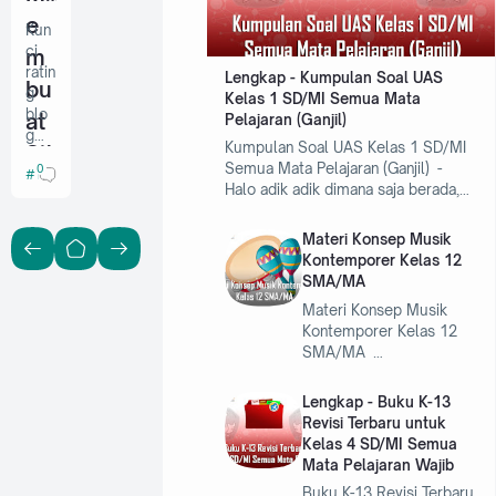
e
Kun
ci
m
ratin
Lengkap - Kumpulan Soal UAS
bu
g
Kelas 1 SD/MI Semua Mata
blo
at
Pelajaran (Ganjil)
g
Kumpulan Soal UAS Kelas 1 SD/MI
Sit
keb
Semua Mata Pelajaran (Ganjil) -
0
blogger
anjir
e
Halo adik adik dimana saja berada,…
an
m
traf
Materi Konsep Musik
fic
ap
Kontemporer Kelas 12
adal
Bl
SMA/MA
ah
men
og
Materi Konsep Musik
ingk
Kontemporer Kelas 12
ge
atka
SMA/MA …
n
r
res
Lengkap - Buku K-13
ag
pon
Revisi Terbaru untuk
s
ar
Kelas 4 SD/MI Semua
Goo
Mata Pelajaran Wajib
Ce
gle
pad
Buku K-13 Revisi Terbaru