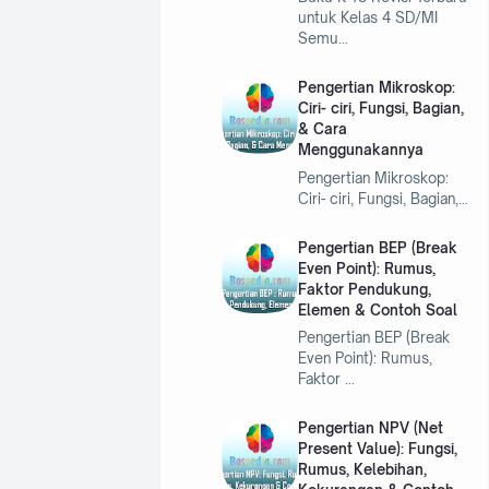
pa
a
untuk Kelas 4 SD/MI
t
kont
Semu…
en
Te
yan
Pengertian Mikroskop:
g
rin
Ciri- ciri, Fungsi, Bagian,
And
& Cara
de
a
Menggunakannya
bua
ks
Pengertian Mikroskop:
t.
Ciri- ciri, Fungsi, Bagian,…
Sala
h
satu
Pengertian BEP (Break
cara
Even Point): Rumus,
agar
Faktor Pendukung,
pro
Elemen & Contoh Soal
ses
Pengertian BEP (Break
inde
Even Point): Rumus,
xing
Faktor …
Goo
gle
Pengertian NPV (Net
leb
Present Value): Fungsi,
…
Rumus, Kelebihan,