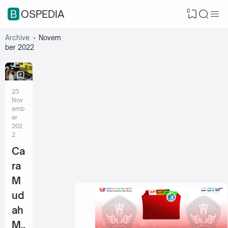
0
BOSPEDIA
Archive
Novem
ber 2022
23
Nov
emb
er
202
2
Ca
ra
M
ud
ah
M