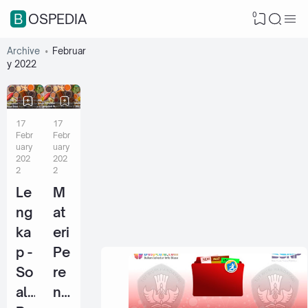
0
BOSPEDIA
Archive
Februar
y 2022
17
17
Febr
Febr
uary
uary
202
202
2
2
Le
M
ng
at
ka
eri
p -
Pe
So
re
al
nc