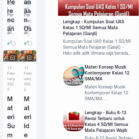
Pe
an
Soa
Mat
l
eri
re
aa
Per
Per
nc
n
enc
enc
Lengkap - Kumpulan Soal UAS
ana
ana
an
Us
Kelas 1 SD/MI Semua Mata
an
an
Pelajaran (Ganjil)
aa
ah
Usa
Usa
Kumpulan Soal UAS Kelas 1 SD/MI
0
0
Belajar
Belajar
ha
ha
n
a
Semua Mata Pelajaran (Ganjil) -
Ker
Pen
Halo adik adik dimana saja berada,…
Us
Pe
ajina
gola
n
han
ah
ng
Materi Konsep Musik
Ber
Mak
17
17
a
ol
Kontemporer Kelas 12
Febr
Febr
das
ana
uary
uary
SMA/MA
arka
n
Ke
ah
202
202
n
Fun
Materi Konsep Musik
2
2
raj
an
Pad
gsio
Kontemporer Kelas 12
a
nal
M
M
SMA/MA …
in
M
Keb
Map
at
at
an
ak
utu
el
Lengkap - Buku K-13
han
Prak
eri
eri
Be
an
Revisi Terbaru untuk
Dan
arya
Kelas 4 SD/MI Semua
Su
Id
rd
an
Kein
kela
Mata Pelajaran Wajib
gina
s 12
m
e
as
Fu
Buku K-13 Revisi Terbaru
n
SM