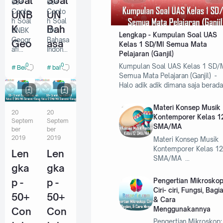
Soal
Soal
50+
50+
Conto
Conto
UNB
UN
h Soal
h Soal
K
Bah
UNBK
UN
Lengkap - Kumpulan Soal UAS
Geogr
Bahasa
Geo
asa
Kelas 1 SD/MI Semua Mata
afi
Indone
Pelajaran (Ganjil)
grafi
Indo
Kelas
sia
0
0
Kumpulan Soal UAS Kelas 1 SD/
Belajar
bahasa Indonesia
12
Kelas
Kela
nesi
Semua Mata Pelajaran (Ganjil) -
SMA/
12
s 12
a
Halo adik adik dimana saja berada
MA
SMA/
Semes
MA
SMA
Kela
ter
Semes
Materi Konsep Musik
20
20
/MA
s 12
Genap
ter
Kontemporer Kelas 1
Septem
Septem
- Adik
Genap
SMA/MA
Sem
SMA
ber
ber
adik,
- Halo
2019
2019
Materi Konsep Musik
este
/MA
ada
adik
Kontemporer Kelas 1
Len
Len
kabar
adik
r
Sem
SMA/MA …
gembir
semua
gka
gka
Gen
este
a nih
nya,
p -
p -
Pengertian Mikroskop
buat
bagaim
ap
r
Ciri- ciri, Fungsi, Bagi
adik
ana nih
50+
50+
& Cara
Gen
adik,
kabarn
Menggunakannya
Con
Con
bahaw
ya?
ap
asanya
semog
Pengertian Mikroskop: