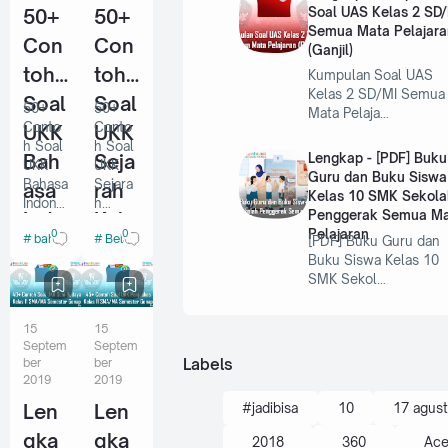
pada
semog
Soal UAS Kelas 2 SD
50+
50+
kesem
a
Semua Mata Pelajara
Con
Con
patan
sehat
(Ganjil)
kali ini
selalu
toh
toh
Kumpulan Soal UAS
kakak
ya, nah
Kelas 2 SD/MI Semua
Soal
Soal
ingin
pada
50+
50+
Mata Pelaja…
memb
kesem
Conto
Conto
UKK
UKK
agikan
patan
h Soal
h Soal
Bah
Seja
b…
kali in…
Lengkap - [PDF] Buku
UKK
UKK
Guru dan Buku Siswa
Bahasa
Sejara
asa
rah
Kelas 10 SMK Sekola
Indone
h
Indo
Kela
Penggerak Semua M
sia
Kelas
Pelajaran
0
0
bahasa Indonesia
Belajar
[PDF] Buku Guru dan
Kelas
11
nesi
s 11
Buku Siswa Kelas 10
11
SMA/
a
SMA
SMK Sekol…
SMA/
MA
MA
Semes
Kela
/MA
Semes
ter
15
15
s 11
Sem
ter
Genap
Septem
Septem
Genap
- Halo
SMA
este
Labels
ber
ber
- Hai
adik
2019
2019
/MA
r
adik
adik
Len
Len
#jadibisa
10
17 agus
adik,
dimana
Sem
Gen
bagaim
saja
gka
gka
2018
360
Ace