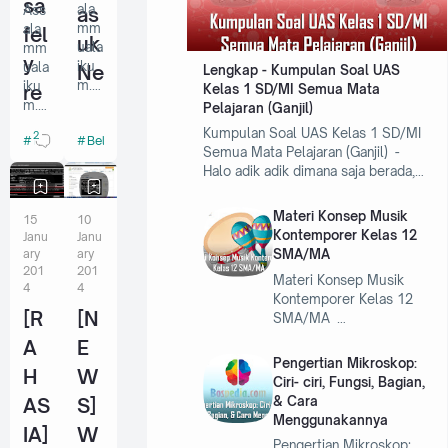
sa
ala
Ass
as
mm
ala
fel
uk
uala
mm
y
iku
uala
Ne
Lengkap - Kumpulan Soal UAS
m.w
iku
re
Kelas 1 SD/MI Semua Mata
w
r.wb
m.w
Pelajaran (Ganjil)
m
Jogj
r.wb
Yo
Kumpulan Soal UAS Kelas 1 SD/MI
2
Motivasi
Belajar
akar
Seb
ov
Semua Mata Pelajaran (Ganjil) -
rk
ta
enar
Halo adik adik dimana saja berada,…
e
me
nya
Ti
man
sih
ha
m
Materi Konsep Musik
g
ane
15
10
rd
Kontemporer Kelas 12
Janu
Janu
coo
uda
es,
ary
ary
SMA/MA
l
h
di
201
201
wa
bisa
lam
Materi Konsep Musik
4
4
sk
mas
a
Kontemporer Kelas 12
jib
uk
mau
[R
[N
SMA/MA …
ex
di
Ne
shar
A
E
ter
w
e
ku
Pengertian Mikroskop:
York
tent
H
W
na
Ciri- ciri, Fungsi, Bagian,
nj
Tim
ang
& Cara
AS
S]
l
es,
ini,
un
Menggunakannya
mas
nah
IA]
W
Pengertian Mikroskop:
uk
bar