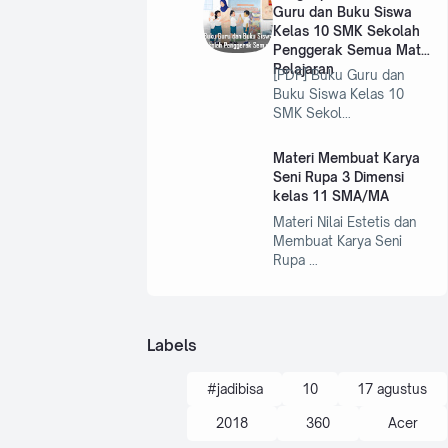
a,
erc
ra
Guru dan Buku Siswa
ken
ep…
Kelas 10 SMK Sekolah
ny
apa
Penggerak Semua Mata
yaa
a -
Pelajaran
[PDF] Buku Guru dan
lept
Buku Siswa Kelas 10
Bo
op
SMK Sekol…
kam
sp
u
bat
ed
Materi Membuat Karya
erai
Seni Rupa 3 Dimensi
ia.
nya
kelas 11 SMA/MA
bisa
co
Materi Nilai Estetis dan
bert
Membuat Karya Seni
m
aha
Rupa …
n
san
gat
lam
Labels
a?
bag
aim
#jadibisa
10
17 agustus
ana
cara
2018
360
Acer
nya?