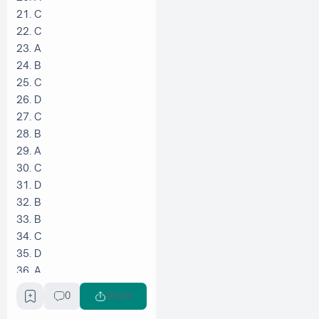
21. C
22. C
23. A
24. B
25. C
26. D
27. C
28. B
29. A
30. C
31. D
32. B
33. B
34. C
35. D
36. A
37. B
0
Share
38. C