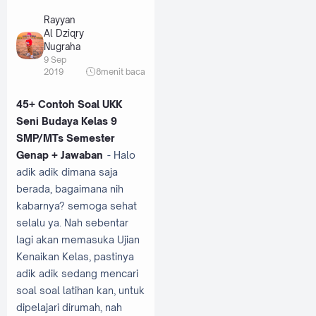
Rayyan
Al Dziqry
Nugraha
9 Sep
2019
8
menit baca
45+ Contoh Soal UKK
Seni Budaya Kelas 9
SMP/MTs Semester
Genap + Jawaban
- Halo
adik adik dimana saja
berada, bagaimana nih
kabarnya? semoga sehat
selalu ya. Nah sebentar
lagi akan memasuka Ujian
Kenaikan Kelas, pastinya
adik adik sedang mencari
soal soal latihan kan, untuk
dipelajari dirumah, nah