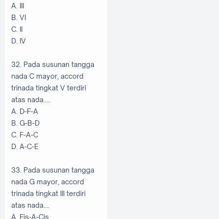
A. III
B. VI
C. II
D. IV
32. Pada susunan tangga
nada C mayor, accord
trinada tingkat V terdiri
atas nada.....
A. D-F-A
B. G-B-D
C. F-A-C
D. A-C-E
33. Pada susunan tangga
nada G mayor, accord
trinada tingkat III terdiri
atas nada....
A. Fis-A-Cis