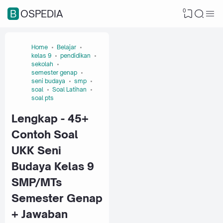
0
BOSPEDIA
Home
Belajar
kelas 9
pendidikan
sekolah
semester genap
seni budaya
smp
soal
Soal Latihan
soal pts
Lengkap - 45+
Contoh Soal
UKK Seni
Budaya Kelas 9
SMP/MTs
Semester Genap
+ Jawaban