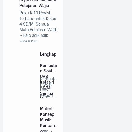
Pelajaran Wajib
Buku K-13 Revisi
Terbaru untuk Kelas
4 SD/MI Semua
Mata Pelajaran Wajib
- Halo adik adik
siswa dan…
Lengkap
-
Kumpula
n Soal
UAS
Kumpula
Kelas 1
n Soal
SD/MI
UAS
Semua
Kelas 1
Mata
SD/MI
Pelajaran
Semua
Materi
(Ganjil)
Mata
Konsep
Pelaja…
Musik
Kontemp
orer