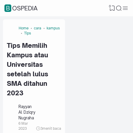
0
BOSPEDIA
Home
cara
kampus
Tips
Tips Memilih
Kampus atau
Universitas
setelah lulus
SMA ditahun
2023
Rayyan
Al Dziqry
Nugraha
6 Mar
2023
3
menit baca