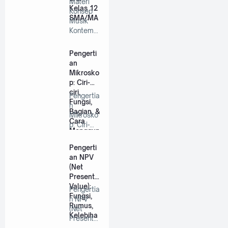
Materi
Kelas 12
Konsep
SMA/MA
Musik
Kontemp
orer
Kelas 12
Pengerti
SMA/MA
an
…
Mikrosko
p: Ciri-
ciri,
Pengertia
Fungsi,
n
Bagian, &
Mikrosko
Cara
p: Ciri-
Menggun
ciri,
akannya
Fungsi,
Pengerti
Bagian,…
an NPV
(Net
Present
Value):
Pengertia
Fungsi,
n NPV
Rumus,
(Net
Kelebiha
Present
n,