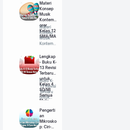
Materi
Konsep
Musik
Kontemp
orer
Materi
Kelas 12
Konsep
SMA/MA
Musik
Kontemp
orer
Kelas 12
Lengkap
SMA/MA
- Buku K-
…
13 Revisi
Terbaru
untuk
Buku K-
Kelas 4
13 Revisi
SD/MI
Terbaru
Semua
untuk
Mata
Kelas 4
Pelajaran
SD/MI
Pengerti
Wajib
Semu…
an
Mikrosko
p: Ciri-