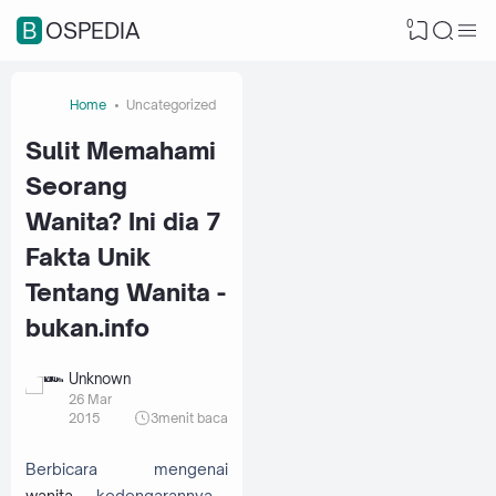
0
BOSPEDIA
Home
Uncategorized
Sulit Memahami
Seorang
Wanita? Ini dia 7
Fakta Unik
Tentang Wanita -
bukan.info
Unknown
26 Mar
2015
3
menit baca
Berbicara mengenai
wanita
, kedengarannya