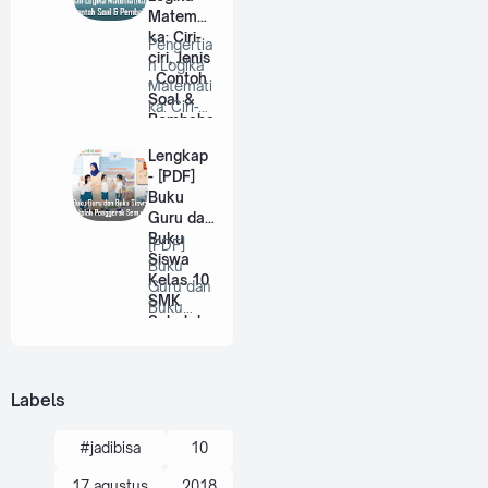
Matemati
ka: Ciri-
Pengertia
ciri, Jenis
n Logika
, Contoh
Matemati
Soal &
ka: Ciri-
Pembaha
ciri, Jenis
sannya
, …
Lengkap
- [PDF]
Buku
Guru dan
Buku
[PDF]
Siswa
Buku
Kelas 10
Guru dan
SMK
Buku
Sekolah
Siswa
Pengger
Kelas 10
ak
SMK
Semua
Sekol…
Labels
Mata
Pelajaran
#jadibisa
10
17 agustus
2018