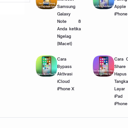
Samsung
Apple
Galaxy
iPhone
Note 8
Anda ketika
Ngelag
(Macet)
Cara
Cara 
Bypass
Share
Aktivasi
Hapus
iCloud
Tangk
iPhone X
Laya
iPad 
iPhone