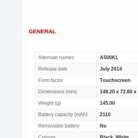
GENERAL
Alternate names
A500KL
Release date
July 2014
Form factor
Touchscreen
Dimensions (mm)
148.20
x
72.80
x
Weight (g)
145.00
Battery capacity (mAh)
2110
Removable battery
No
Colours
Black, White