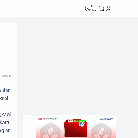
0
t baca
bulan
ksel
gkapi
kartu
agian