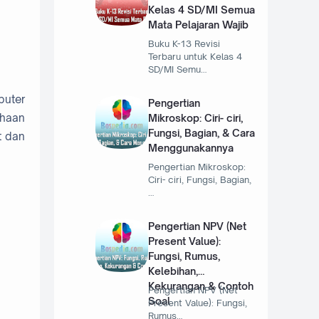
Kelas 4 SD/MI Semua
Mata Pelajaran Wajib
Buku K-13 Revisi
Terbaru untuk Kelas 4
SD/MI Semu…
puter
Pengertian
ahaan
Mikroskop: Ciri- ciri,
Fungsi, Bagian, & Cara
t dan
Menggunakannya
Pengertian Mikroskop:
Ciri- ciri, Fungsi, Bagian,
…
Pengertian NPV (Net
Present Value):
Fungsi, Rumus,
Kelebihan,
Kekurangan & Contoh
Pengertian NPV (Net
Soal
Present Value): Fungsi,
Rumus…