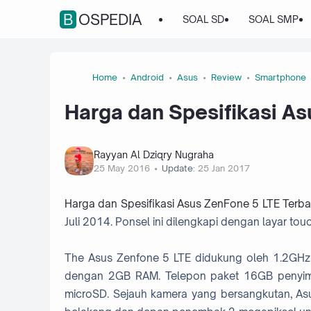
BOSPEDIA
SOAL SD
SOAL SMP
Home
Android
Asus
Review
Smartphone
Harga dan Spesifikasi As
Rayyan Al Dziqry Nugraha
25 May 2016
Update:
25 Jan 2017
Harga dan Spesifikasi Asus ZenFone 5 LTE Terb
Juli 2014. Ponsel ini dilengkapi dengan layar to
The Asus Zenfone 5 LTE didukung oleh 1.2GH
dengan 2GB RAM. Telepon paket 16GB penyimpa
microSD. Sejauh kamera yang bersangkutan, As