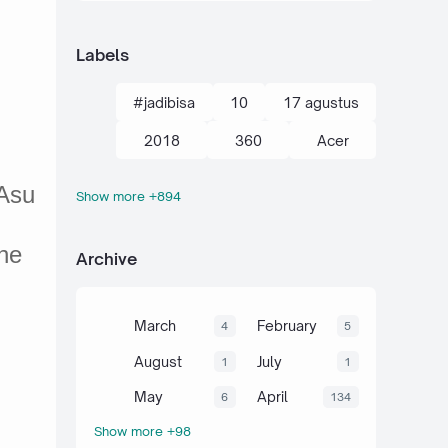
Labels
#jadibisa
10
17 agustus
2018
360
Acer
Asu
Show more +894
action kamera
adik
Administrasi
adsense
ne
Archive
agustus
ahli
air
akal
akhir tahun
akuntansi
March
February
4
5
al-quran hadits
alami
alat
August
July
1
1
aljabar
Alkana
amalan
May
April
6
134
Show more +98
Anaerob
Anak
Android