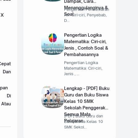
Dampak, Cara
Menanggulanginya &
Pengertian Pencemaran
Soal
 X
Air: Ciri-ciri, Penyebab,
D…
Pengertian Logika
Matematika: Ciri-ciri,
Jenis , Contoh Soal &
Pembahasannya
Pengertian Logika
Cepat
Matematika: Ciri-ciri,
 Dan
Jenis , …
apan
Lengkap - [PDF] Buku
Guru dan Buku Siswa
r Di
Kelas 10 SMK
Atau
Sekolah Penggerak
Semua Mata
[PDF] Buku Guru dan
Pelajaran
Buku Siswa Kelas 10
SMK Sekol…