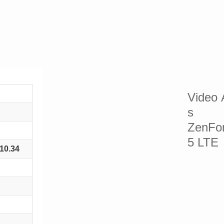
Video 
s
ZenFo
5 LTE
10.34