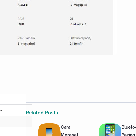
-
Related Posts
Cara
Blueto
Mereset
Pairin