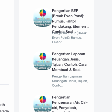
Pengertian BEP
(Break Even Point):
Rumus, Faktor
Pendukung, Elemen &
Contoh Soal
Pengertian BEP (Break
Even Point): Rumus,
Faktor …
Pengertian Laporan
Keuangan: Jenis,
Tujuan, Contoh, Cara
Membuat & Soal
Pengertian Laporan
Keuangan: Jenis, Tujuan,
Conto…
Pengertian
Pencemaran Air: Ciri-
oth
ciri, Penyebab,
g Pada