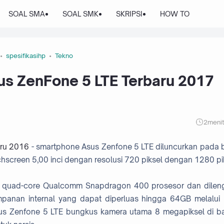
SOAL SMA
SOAL SMK
SKRIPSI
HOW TO
spesifikasihp
Tekno
us ZenFone 5 LTE Terbaru 2017
2
meni
aru 2016
- smartphone Asus Zenfone 5 LTE diluncurkan pada 
uchscreen 5,00 inci dengan resolusi 720 piksel dengan 1280 pi
z quad-core Qualcomm Snapdragon 400 prosesor dan dilen
nan internal yang dapat diperluas hingga 64GB melalui 
us Zenfone 5 LTE bungkus kamera utama 8 megapiksel di b