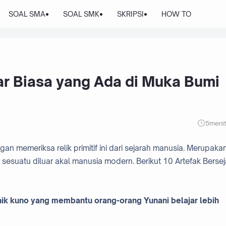
SOAL SMA
SOAL SMK
SKRIPSI
HOW TO
ar Biasa yang Ada di Muka Bumi
5
meni
memeriksa relik primitif ini dari sejarah manusia. Merupaka
sesuatu diluar akal manusia modern. Berikut 10 Artefak Berse
ik kuno yang membantu orang-orang Yunani belajar lebih