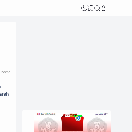
0
t baca
n
jarah