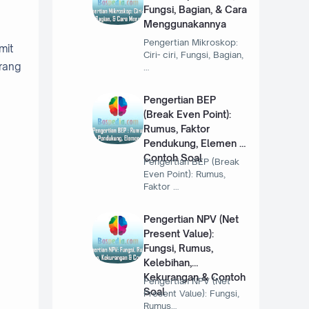
Fungsi, Bagian, & Cara
Menggunakannya
Pengertian Mikroskop:
mit
Ciri- ciri, Fungsi, Bagian,
orang
…
Pengertian BEP
(Break Even Point):
Rumus, Faktor
Pendukung, Elemen &
Contoh Soal
Pengertian BEP (Break
Even Point): Rumus,
Faktor …
Pengertian NPV (Net
Present Value):
Fungsi, Rumus,
Kelebihan,
Kekurangan & Contoh
Pengertian NPV (Net
Soal
Present Value): Fungsi,
Rumus…