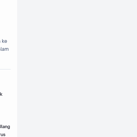
bahasa mandarin
bahasa melayu
bahasa prancis
bahasa sunda
h ke
bahaya
Balok
Bangun
alam
Barisan
bayi
Beasiswa
belah ketupat
Belajar
belita
Benda Hitam
bentuk
berbagi
Berita
berprestasi
uk
bidikmisi
Bilangan
Bilangan Asli
Bilangan Biner
bilangan bulat
Bilangan Cacah
Ulang
rus
Bilangan Pecahan