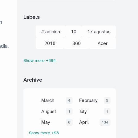
Labels
h
#jadibisa
10
17 agustus
2018
360
Acer
dia.
Show more +894
action kamera
adik
Administrasi
adsense
Archive
agustus
ahli
air
akal
akhir tahun
akuntansi
March
February
4
5
al-quran hadits
alami
alat
August
July
1
1
aljabar
Alkana
amalan
May
April
6
134
Show more +98
Anaerob
Anak
Android