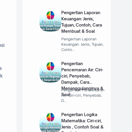
Pengertian Laporan
Keuangan: Jenis,
Tujuan, Contoh, Cara
Membuat & Soal
Pengertian Laporan
Keuangan: Jenis, Tujuan,
si
Conto…
Pengertian
a
Pencemaran Air: Ciri-
ik
ciri, Penyebab,
Dampak, Cara
Menanggulanginya &
Pengertian Pencemaran
Soal
Air: Ciri-ciri, Penyebab,
D…
Pengertian Logika
Matematika: Ciri-ciri,
Jenis , Contoh Soal &