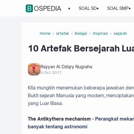
BOSPEDIA
SOAL SD
SOAL SMP
Home
artefak
Belajar
Inspirasi
sejarah
10 Artefak Bersejarah Lu
Rayyan Al Dziqry Nugraha
9 Oct 2017
Kita mungkin menemukan beberapa jawaban dengan 
Bukti sejarah Manusia yang modern, menciptakan 
yang Luar Biasa.
The Antikythera mechanism
- Perangkat mekan
banyak tentang astronomi