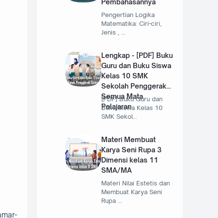
Pembahasannya
Pengertian Logika
Matematika: Ciri-ciri,
Jenis , …
Lengkap - [PDF] Buku
Guru dan Buku Siswa
Kelas 10 SMK
Sekolah Penggerak
Semua Mata
[PDF] Buku Guru dan
Pelajaran
Buku Siswa Kelas 10
SMK Sekol…
Materi Membuat
Karya Seni Rupa 3
Dimensi kelas 11
SMA/MA
Materi Nilai Estetis dan
Membuat Karya Seni
Rupa …
amar-