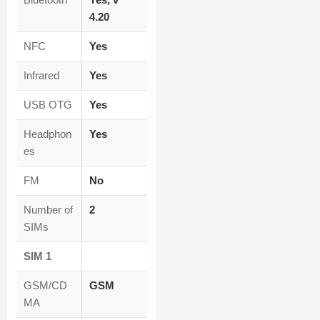
4.20
NFC
Yes
Infrared
Yes
USB OTG
Yes
Headphon
Yes
es
FM
No
Number of
2
SIMs
SIM 1
GSM/CD
GSM
MA