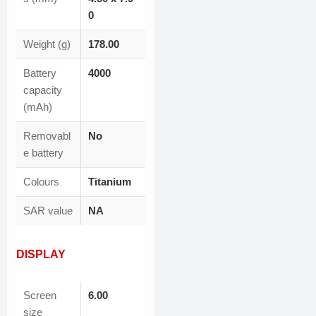
0
Weight (g)
178.00
Battery
4000
capacity
(mAh)
Removabl
No
e battery
Colours
Titanium
SAR value
NA
DISPLAY
Screen
6.00
size