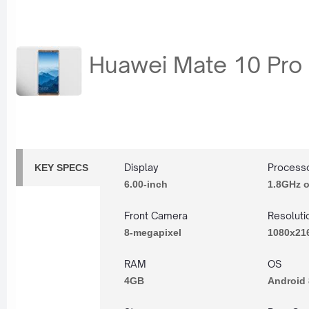
Huawei Mate 10 Pro
Display
Process
KEY SPECS
6.00-inch
1.8GHz o
Front Camera
Resoluti
8-megapixel
1080x216
RAM
OS
4GB
Android 