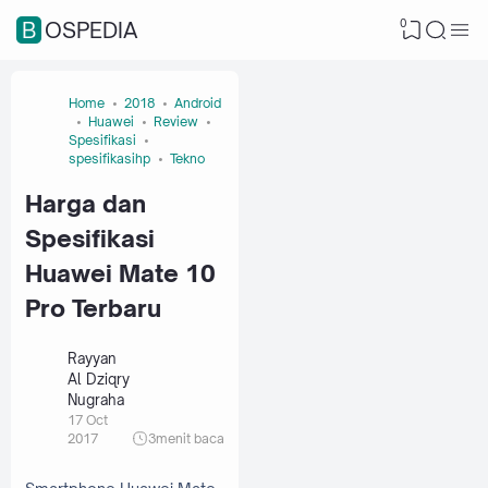
0
BOSPEDIA
Home
2018
Android
Huawei
Review
Spesifikasi
spesifikasihp
Tekno
Harga dan
Spesifikasi
Huawei Mate 10
Pro Terbaru
Rayyan
Al Dziqry
Nugraha
17 Oct
2017
3
menit baca