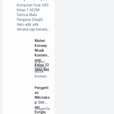
Kumpulan Soal UAS
Kelas 1 SD/MI
Semua Mata
Pelajaran (Ganjil) -
Halo adik adik
dimana saja berada,…
Materi
Konsep
Musik
Kontemp
orer
Materi
Kelas 12
Konsep
SMA/MA
Musik
Kontemp
orer
Kelas 12
Pengerti
SMA/MA
an
…
Mikrosko
p: Ciri-
ciri,
Pengertia
Fungsi,
n