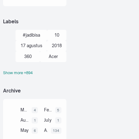
Membuat
Karya
Seni
Rupa …
Labels
#jadibisa
10
17 agustus
2018
360
Acer
Show more +894
action kamera
adik
Administrasi
Archive
adsense
agustus
ahli
air
akal
March
February
4
5
akhir tahun
August
July
1
1
akuntansi
May
April
6
134