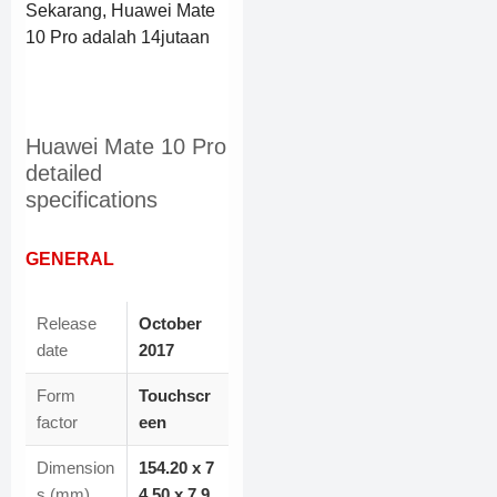
Sekarang, Huawei Mate
10 Pro adalah 14jutaan
Huawei Mate 10 Pro
detailed
specifications
GENERAL
Release
October
date
2017
Form
Touchscr
factor
een
Dimension
154.20
x
7
s (mm)
4.50
x
7.9