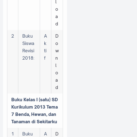
l
o
a
d
2
Buku
A
D
Siswa
k
o
Revisi
ti
w
2018:
f
n
l
o
a
d
Buku Kelas I (satu) SD
Kurikulum 2013 Tema
7 Benda, Hewan, dan
Tanaman di Sekitarku
1
Buku
A
D