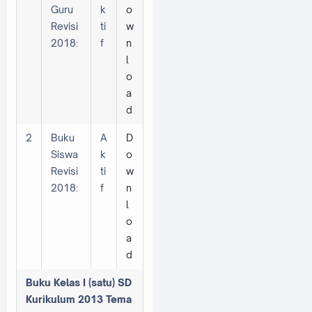
Guru
k
o
Revisi
ti
w
2018:
f
n
l
o
a
d
2
Buku
A
D
Siswa
k
o
Revisi
ti
w
2018:
f
n
l
o
a
d
Buku Kelas I (satu) SD
Kurikulum 2013 Tema