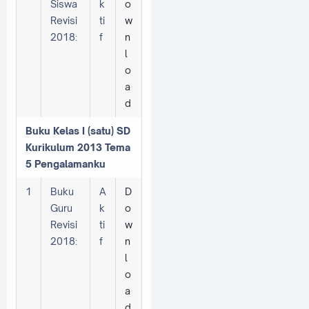
Siswa
k
o
Revisi
ti
w
2018:
f
n
l
o
a
d
Buku Kelas I (satu) SD
Kurikulum 2013 Tema
5 Pengalamanku
1
Buku
A
D
Guru
k
o
Revisi
ti
w
2018:
f
n
l
o
a
d