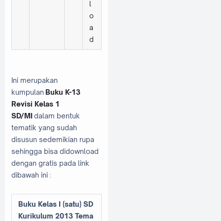
l
o
a
d
Ini merupakan
kumpulan
Buku K-13
Revisi Kelas 1
SD/MI
dalam bentuk
tematik yang sudah
disusun sedemikian rupa
sehingga bisa didownload
dengan gratis pada link
dibawah ini :
Buku Kelas I (satu) SD
Kurikulum 2013 Tema