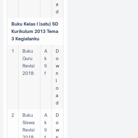
a
d
Buku Kelas I (satu) SD
Kurikulum 2013 Tema
3 Kegiatanku
1
Buku
A
D
Guru
k
o
Revisi
ti
w
2018:
f
n
l
o
a
d
2
Buku
A
D
Siswa
k
o
Revisi
ti
w
2018:
f
n