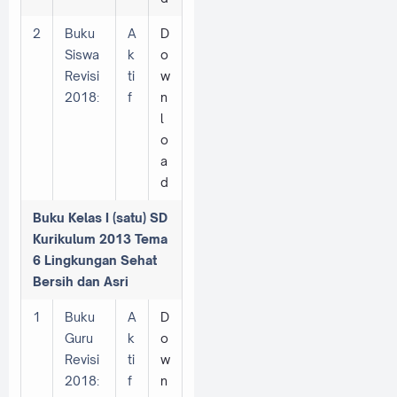
2
Buku
A
D
Siswa
k
o
Revisi
ti
w
2018:
f
n
l
o
a
d
Buku Kelas I (satu) SD
Kurikulum 2013 Tema
6 Lingkungan Sehat
Bersih dan Asri
1
Buku
A
D
Guru
k
o
Revisi
ti
w
2018:
f
n