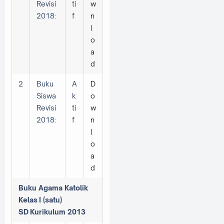
Revisi
ti
w
2018:
f
n
l
o
a
d
2
Buku
A
D
Siswa
k
o
Revisi
ti
w
2018:
f
n
l
o
a
d
Buku Agama Katolik
Kelas
I (satu)
SD
Kurikulum 2013