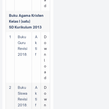
d
Buku Agama Kristen
Kelas
I (satu)
SD
Kurikulum 2013
1
Buku
A
D
Guru
k
o
Revisi
ti
w
2018:
f
n
l
o
a
d
2
Buku
A
D
Siswa
k
o
Revisi
ti
w
2018:
f
n