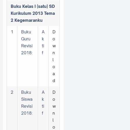
Buku Kelas I (satu) SD
Kurikulum 2013 Tema
2 Kegemaranku
1
Buku
A
D
Guru
k
o
Revisi
ti
w
2018:
f
n
l
o
a
d
2
Buku
A
D
Siswa
k
o
Revisi
ti
w
2018:
f
n
l
o