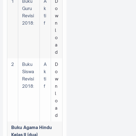
1
Buku
A
D
Guru
k
o
Revisi
ti
w
2018:
f
n
l
o
a
d
2
Buku
A
D
Siswa
k
o
Revisi
ti
w
2018:
f
n
l
o
a
d
Buku Agama Hindu
Kelas
II (dua)