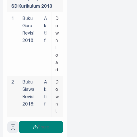
SD
Kurikulum 2013
1
Buku
A
D
Guru
k
o
Revisi
ti
w
2018:
f
n
l
o
a
d
2
Buku
A
D
Siswa
k
o
Revisi
ti
w
2018:
f
n
l
o
a
Share
d