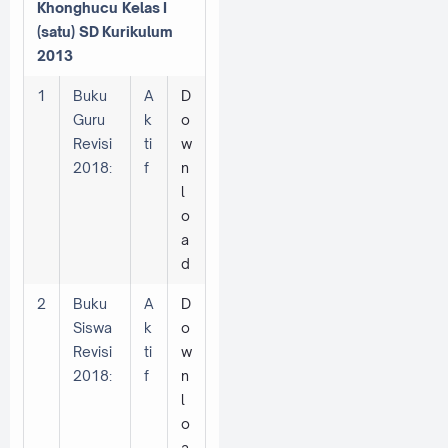
Khonghucu Kelas
I
(satu) SD
Kurikulum
2013
1
Buku
A
D
Guru
k
o
Revisi
ti
w
2018:
f
n
l
o
a
d
2
Buku
A
D
Siswa
k
o
Revisi
ti
w
2018:
f
n
l
o
a