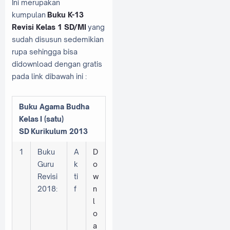
Ini merupakan
kumpulan
Buku K-13
Revisi Kelas 1 SD/MI
yang
sudah disusun sedemikian
rupa sehingga bisa
didownload dengan gratis
pada link dibawah ini :
Buku Agama Budha
Kelas
I (satu)
SD
Kurikulum 2013
1
Buku
A
D
Guru
k
o
Revisi
ti
w
2018:
f
n
l
o
a