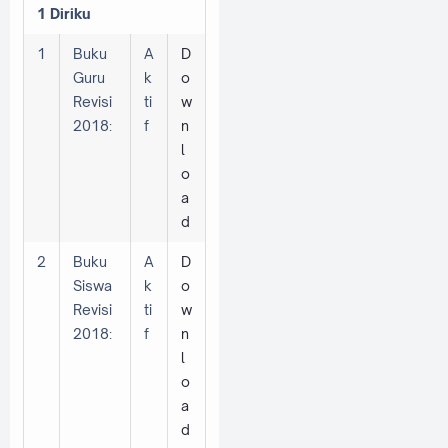
1 Diriku
1
Buku
A
D
Guru
k
o
Revisi
ti
w
2018:
f
n
l
o
a
d
2
Buku
A
D
Siswa
k
o
Revisi
ti
w
2018:
f
n
l
o
a
d