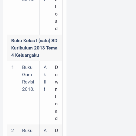
l
o
a
d
Buku Kelas I (satu) SD
Kurikulum 2013 Tema
4 Keluargaku
1
Buku
A
D
Guru
k
o
Revisi
ti
w
2018:
f
n
l
o
a
d
2
Buku
A
D