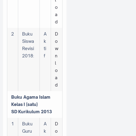
o
a
d
2
Buku
A
D
Siswa
k
o
Revisi
ti
w
2018:
f
n
l
o
a
d
Buku Agama Islam
Kelas
I (satu)
SD
Kurikulum 2013
1
Buku
A
D
Guru
k
o