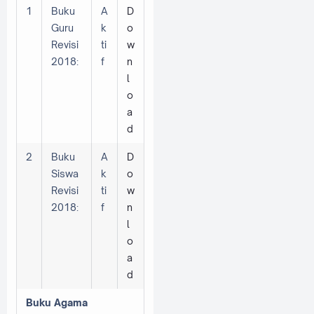
1
Buku
A
D
Guru
k
o
Revisi
ti
w
2018:
f
n
l
o
a
d
2
Buku
A
D
Siswa
k
o
Revisi
ti
w
2018:
f
n
l
o
a
d
Buku Agama