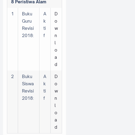
8 Peristiwa Alam
1
Buku
A
D
Guru
k
o
Revisi
ti
w
2018:
f
n
l
o
a
d
2
Buku
A
D
Siswa
k
o
Revisi
ti
w
2018:
f
n
l
o
a
d