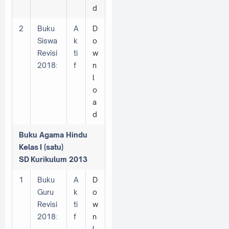
d
2
Buku
A
D
Siswa
k
o
Revisi
ti
w
2018:
f
n
l
o
a
d
Buku Agama Hindu
Kelas
I (satu)
SD
Kurikulum 2013
1
Buku
A
D
Guru
k
o
Revisi
ti
w
2018:
f
n
l