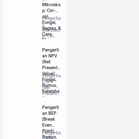
…
Mikrosko
p: Ciri-
ciri,
Pengertia
Fungsi,
n
Bagian, &
Mikrosko
Cara
p: Ciri-
Menggun
ciri,
akannya
Fungsi,
Pengerti
Bagian,…
an NPV
(Net
Present
Value):
Pengertia
Fungsi,
n NPV
Rumus,
(Net
Kelebiha
Present
n,
Value):
Kekuran
Fungsi,
Pengerti
gan &
Rumus…
an BEP
Contoh
(Break
Soal
Even
Point):
Pengertia
Rumus,
n BEP