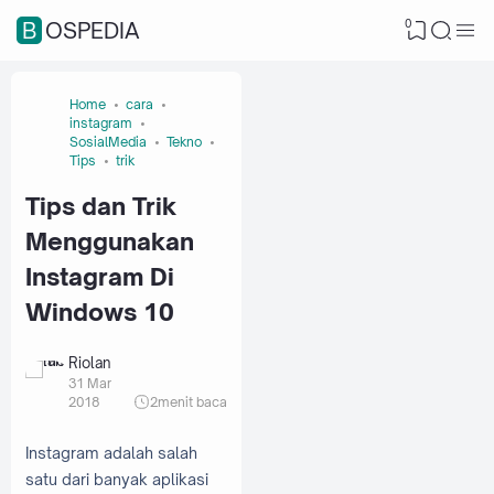
0
BOSPEDIA
Home
cara
instagram
SosialMedia
Tekno
Tips
trik
Tips dan Trik
Menggunakan
Instagram Di
Windows 10
Riolan
31 Mar
2018
2
menit baca
Instagram adalah salah
satu dari banyak aplikasi