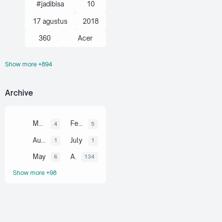
#jadibisa
10
17 agustus
2018
360
Acer
Show more +894
action kamera
adik
Administrasi
Archive
adsense
agustus
ahli
air
akal
March
February
4
5
akhir tahun
August
July
1
1
akuntansi
May
April
6
134
al-quran hadits
Show more +98
alami
alat
aljabar
Alkana