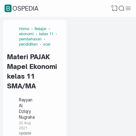
0
BOSPEDIA
Home
Belajar
ekonomi
kelas 11
pembahasan
pendidikan
soal
Materi PAJAK
Mapel Ekonomi
kelas 11
SMA/MA
Rayyan
Al
Dziqry
Nugraha
22 Aug
2021
Update: