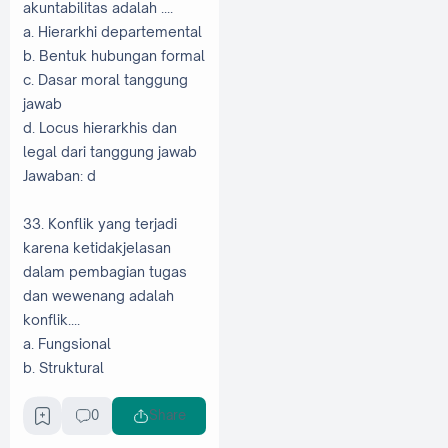
akuntabilitas adalah ....
a. Hierarkhi departemental
b. Bentuk hubungan formal
c. Dasar moral tanggung
jawab
d. Locus hierarkhis dan
legal dari tanggung jawab
Jawaban: d
33. Konflik yang terjadi
karena ketidakjelasan
dalam pembagian tugas
dan wewenang adalah
konflik....
a. Fungsional
b. Struktural
c. Informal
d. Formal
0
Share
Jawaban: b