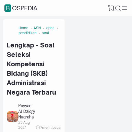
0
BOSPEDIA
Home
ASN
cpns
pendidikan
soal
Lengkap - Soal
Seleksi
Kompetensi
Bidang (SKB)
Administrasi
Negara Terbaru
Rayyan
Al Dziqry
Nugraha
23 Aug
2021
7
menit baca