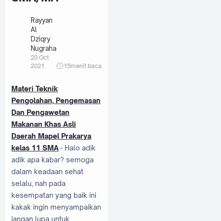
Rayyan
Al
Dziqry
Nugraha
20 Oct
2021
15
menit baca
Materi Teknik
Pengolahan, Pengemasan
Dan Pengawetan
Makanan Khas Asli
Daerah Mapel Prakarya
kelas 11 SMA
- Halo adik
adik apa kabar? semoga
dalam keadaan sehat
selalu, nah pada
kesempatan yang baik ini
kakak ingin menyampaikan
jangan lupa untuk