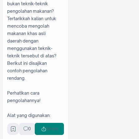
bukan teknik-teknik
pengolahan
makanan?
Tertarikkah kalian untuk
mencoba mengolah
makanan khas asli
daerah
dengan
menggunakan teknik-
teknik tersebut di atas?
Berikut ini disajikan
contoh
pengolahan
rendang.
Perhatikan cara
pengolahannya!
Alat yang digunakan:
Pisau, untuk
0
Share
memotong daging