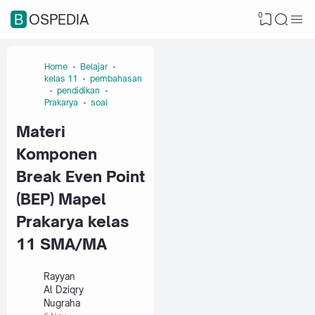
0
BOSPEDIA
Home
Belajar
kelas 11
pembahasan
pendidikan
Prakarya
soal
Materi
Komponen
Break Even Point
(BEP) Mapel
Prakarya kelas
11 SMA/MA
Rayyan
Al Dziqry
Nugraha