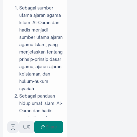
Sebagai sumber
utama ajaran agama
Islam. Al-Quran dan
hadis menjadi
sumber utama ajaran
agama Islam, yang
menjelaskan tentang
prinsip-prinsip dasar
agama, ajaran-ajaran
keislaman, dan
hukum-hukum
syariah.
Sebagai panduan
hidup umat Islam. Al-
Quran dan hadis
menjadi panduan
hidup bagi umat
0
Share
Islam, yang