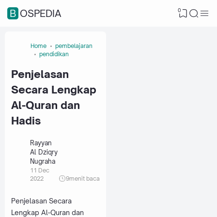
0
BOSPEDIA
Home
pembelajaran
pendidikan
Penjelasan
Secara Lengkap
Al-Quran dan
Hadis
Rayyan
Al Dziqry
Nugraha
11 Dec
2022
9
menit baca
Penjelasan Secara
Lengkap Al-Quran dan