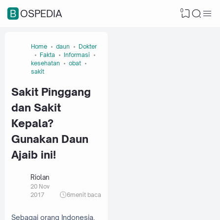
0
BOSPEDIA
Home
daun
Dokter
Fakta
Informasi
kesehatan
obat
sakit
Sakit Pinggang
dan Sakit
Kepala?
Gunakan Daun
Ajaib ini!
Riolan
20 Nov
2017
6
menit baca
Sebagai orang Indonesia,