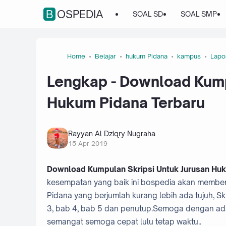
BOSPEDIA
SOAL SD
SOAL SMP
Home
Belajar
hukum Pidana
kampus
Lapo
Lengkap - Download Kump
Hukum Pidana Terbaru
Rayyan Al Dziqry Nugraha
15 Apr 2019
Download Kumpulan Skripsi Untuk Jurusan Huk
kesempatan yang baik ini bospedia akan member
Pidana yang berjumlah kurang lebih ada tujuh, Sk
3, bab 4, bab 5 dan penutup.Semoga dengan ada
semangat semoga cepat lulu tetap waktu..