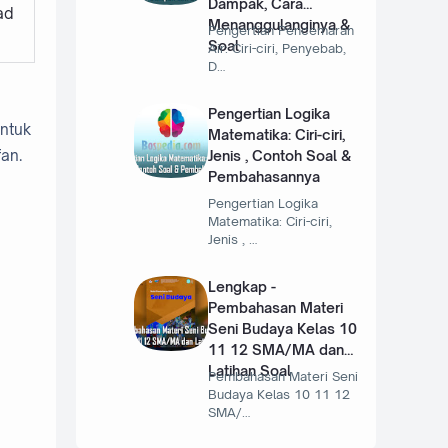
Dampak, Cara
ad
Menanggulanginya &
Pengertian Pencemaran
Soal
Air: Ciri-ciri, Penyebab,
D…
Pengertian Logika
untuk
Matematika: Ciri-ciri,
an.
Jenis , Contoh Soal &
Pembahasannya
Pengertian Logika
Matematika: Ciri-ciri,
Jenis , …
Lengkap -
Pembahasan Materi
Seni Budaya Kelas 10
11 12 SMA/MA dan
Latihan Soal
Pembahasan Materi Seni
Budaya Kelas 10 11 12
SMA/…