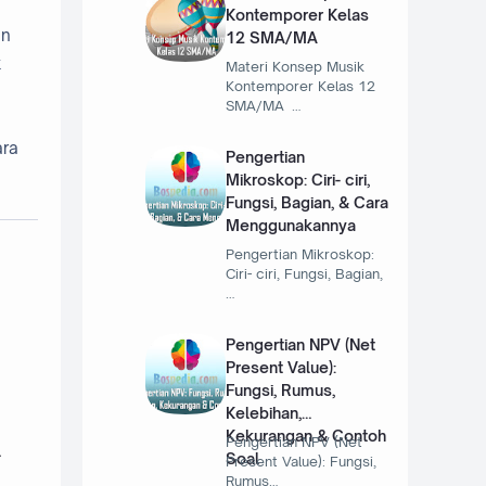
Kontemporer Kelas
an
12 SMA/MA
k
Materi Konsep Musik
Kontemporer Kelas 12
SMA/MA …
ara
Pengertian
Mikroskop: Ciri- ciri,
Fungsi, Bagian, & Cara
Menggunakannya
Pengertian Mikroskop:
Ciri- ciri, Fungsi, Bagian,
…
Pengertian NPV (Net
Present Value):
Fungsi, Rumus,
Kelebihan,
Kekurangan & Contoh
Pengertian NPV (Net
l
Soal
Present Value): Fungsi,
Rumus…