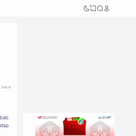
0
t baca
 bab
etap