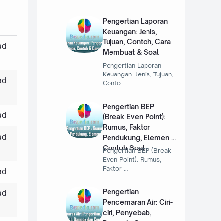
Pengertian Laporan
Keuangan: Jenis,
Tujuan, Contoh, Cara
ad
Membuat & Soal
Pengertian Laporan
Keuangan: Jenis, Tujuan,
ad
Conto…
Pengertian BEP
ad
(Break Even Point):
Rumus, Faktor
ad
Pendukung, Elemen &
Contoh Soal
Pengertian BEP (Break
Even Point): Rumus,
Faktor …
ad
Pengertian
ad
Pencemaran Air: Ciri-
ciri, Penyebab,