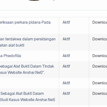
eriksaan perkara pidana Pada
Aktif
Downlo
gan terdakwa dalam persidangan
Aktif
Downlo
atan alat bukti
a Phedofilia
Aktif
Downlo
bagai Alat Bukti Dalam Tindak
Aktif
Downlo
asus Website Anshar.Net)”.
Aktif
Downlo
Sebagai Alat Bukti Dalam
Aktif
Downlo
(Studi Kasus Website Anshar.Net)