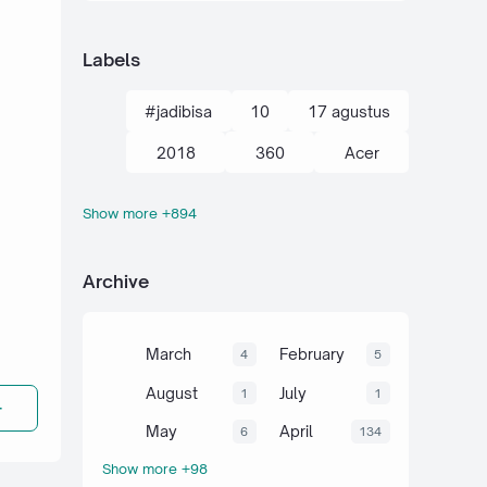
Labels
#jadibisa
10
17 agustus
2018
360
Acer
Show more +894
action kamera
adik
Administrasi
adsense
Archive
agustus
ahli
air
akal
akhir tahun
akuntansi
March
February
4
5
al-quran hadits
alami
alat
August
July
1
1
aljabar
Alkana
amalan
May
April
6
134
Show more +98
Anaerob
Anak
Android