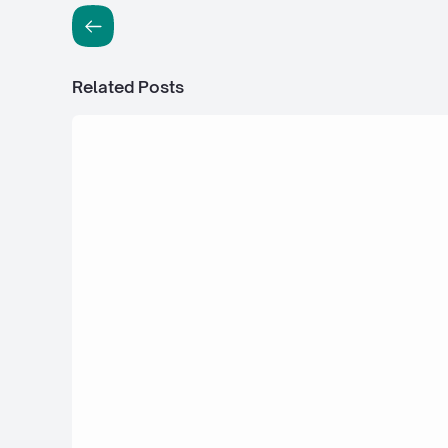
Related Posts
17 Februari 2022
Materi Pengertian Perencanaan Usaha
Pengolahan Makanan Fungsional Mape
Prakarya kelas 12 SMA/MA
16 Februari 2022
Materi Komponen Pemasaran dan
Perancangan Pemasaran Produk Usah
dengan Sistem Konsinyasi Mapel Prak
kelas 12 SMA/MA