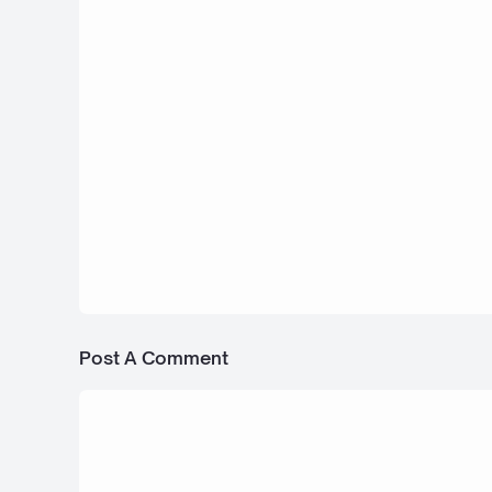
16 Februari 2022
Materi Pengertian dan Sistem Penjual
Konsinyasi Mapel Prakarya kelas 12
SMA/MA
Post A Comment