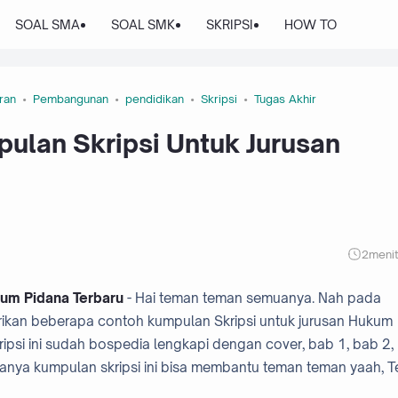
SOAL SMA
SOAL SMK
SKRIPSI
HOW TO
ran
Pembangunan
pendidikan
Skripsi
Tugas Akhir
ulan Skripsi Untuk Jurusan
2
meni
um Pidana Terbaru
- Hai teman teman semuanya. Nah pada
ikan beberapa contoh kumpulan Skripsi untuk jurusan Hukum
ripsi ini sudah bospedia lengkapi dengan cover, bab 1, bab 2,
nya kumpulan skripsi ini bisa membantu teman teman yaah, T