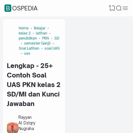
0
BOSPEDIA
Home
Belajar
kelas 2
latihan
pendidikan
PKN
SD
semester Ganjil
Soal Latihan
soal UAS
uas
Lengkap - 25+
Contoh Soal
UAS PKN kelas 2
SD/MI dan Kunci
Jawaban
Rayyan
Al Dziqry
Nugraha