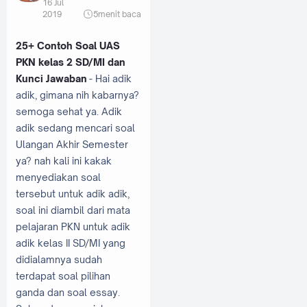
16 Jul
2019
5
menit baca
25+ Contoh Soal UAS
PKN kelas 2 SD/MI dan
Kunci Jawaban
- Hai adik
adik, gimana nih kabarnya?
semoga sehat ya. Adik
adik sedang mencari soal
Ulangan Akhir Semester
ya? nah kali ini kakak
menyediakan soal
tersebut untuk adik adik,
soal ini diambil dari mata
pelajaran PKN untuk adik
adik kelas II SD/MI yang
didialamnya sudah
terdapat soal pilihan
ganda dan soal essay.