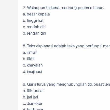
7. Walaupun terkenal, seorang penemu harus...
a. besar kepala
b. tinggi hati
c. rendah diri
d. rendah diri
8. Teks ekplanasi adalah teks yang berfungsi men
a. ilimiah
b. fiktif
c. khayalan
d. imajinasi
9. Garis lurus yang menghubungkan titil pusat len
a. titik pusat
b. jari jari
c. diameter
d. tali busur