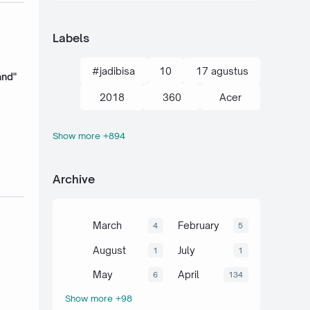
Labels
#jadibisa
10
17 agustus
and"
2018
360
Acer
Show more +894
action kamera
adik
Administrasi
adsense
Archive
agustus
ahli
air
akal
akhir tahun
akuntansi
March
February
4
5
al-quran hadits
alami
alat
August
July
1
1
aljabar
Alkana
amalan
May
April
6
134
Show more +98
Anaerob
Anak
Android