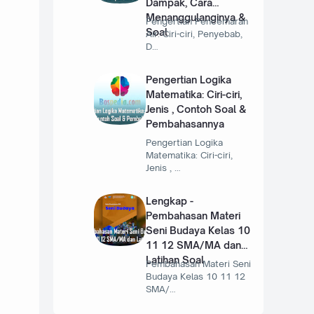
Dampak, Cara
Menanggulanginya &
Pengertian Pencemaran
Soal
Air: Ciri-ciri, Penyebab,
D…
Pengertian Logika
Matematika: Ciri-ciri,
Jenis , Contoh Soal &
Pembahasannya
Pengertian Logika
Matematika: Ciri-ciri,
Jenis , …
Lengkap -
Pembahasan Materi
Seni Budaya Kelas 10
11 12 SMA/MA dan
Latihan Soal
Pembahasan Materi Seni
Budaya Kelas 10 11 12
SMA/…