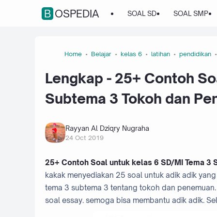
BOSPEDIA
SOAL SD
SOAL SMP
Home
Belajar
kelas 6
latihan
pendidikan
Lengkap - 25+ Contoh So
Subtema 3 Tokoh dan P
Rayyan Al Dziqry Nugraha
24 Oct 2019
25+ Contoh Soal untuk kelas 6 SD/MI Tema 3
kakak menyediakan 25 soal untuk adik adik yang d
tema 3 subtema 3 tentang tokoh dan penemuan. S
soal essay. semoga bisa membantu adik adik. Se