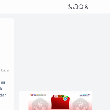
0
t baca
 ini
ik
 dan