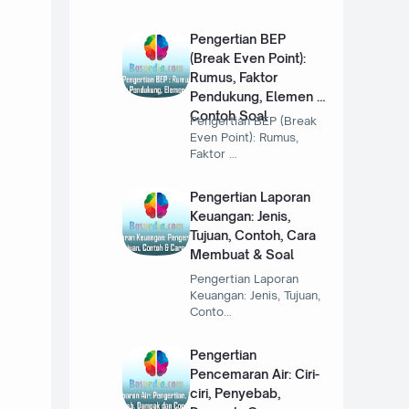
Pengertian BEP
(Break Even Point):
Rumus, Faktor
Pendukung, Elemen &
Contoh Soal
Pengertian BEP (Break
Even Point): Rumus,
Faktor …
Pengertian Laporan
Keuangan: Jenis,
Tujuan, Contoh, Cara
Membuat & Soal
Pengertian Laporan
Keuangan: Jenis, Tujuan,
Conto…
Pengertian
Pencemaran Air: Ciri-
ciri, Penyebab,