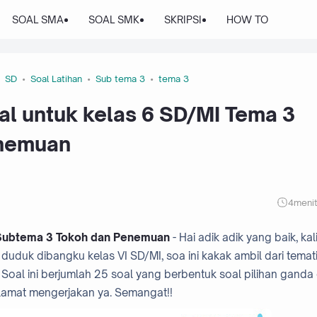
SOAL SMA
SOAL SMK
SKRIPSI
HOW TO
SD
Soal Latihan
Sub tema 3
tema 3
al untuk kelas 6 SD/MI Tema 3
enemuan
4
meni
 Subtema 3 Tokoh dan Penemuan
- Hai adik adik yang baik, kali
uduk dibangku kelas VI SD/MI, soa ini kakak ambil dari temat
oal ini berjumlah 25 soal yang berbentuk soal pilihan ganda
lamat mengerjakan ya. Semangat!!