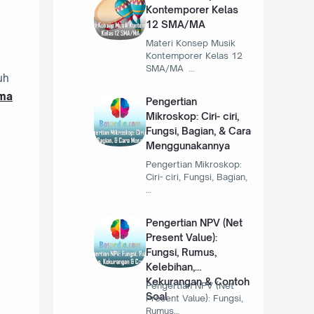
Kontemporer Kelas
12 SMA/MA
Materi Konsep Musik
Kontemporer Kelas 12
SMA/MA …
uh
ema
Pengertian
Mikroskop: Ciri- ciri,
Fungsi, Bagian, & Cara
Menggunakannya
Pengertian Mikroskop:
Ciri- ciri, Fungsi, Bagian,
…
Pengertian NPV (Net
Present Value):
Fungsi, Rumus,
Kelebihan,
Kekurangan & Contoh
Pengertian NPV (Net
Soal
Present Value): Fungsi,
Rumus…