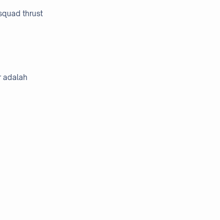
 squad thrust
r adalah