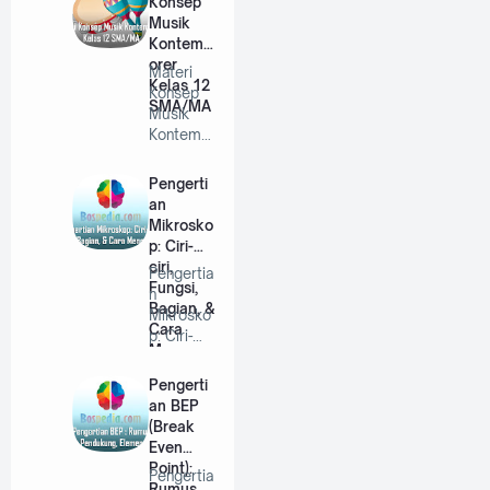
Konsep
Musik
Kontemp
orer
Materi
Kelas 12
Konsep
SMA/MA
Musik
Kontemp
orer
Kelas 12
Pengerti
SMA/MA
an
…
Mikrosko
p: Ciri-
ciri,
Pengertia
Fungsi,
n
Bagian, &
Mikrosko
Cara
p: Ciri-
Menggun
ciri,
akannya
Fungsi,
Pengerti
Bagian,…
an BEP
(Break
Even
Point):
Pengertia
Rumus,