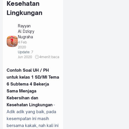
Kesehatan
Lingkungan
Rayyan
Al Dziqry
Nugraha
4 Feb
2020
Update:
7
Jun 2020
4
menit baca
Contoh Soal UH / PH
untuk kelas 1 SD/MI Tema
6 Subtema 4 Bekerja
Sama Menjaga
Kebersihan dan
Kesehatan Lingkungan
-
Adik adik yang baik, pada
kesempatan ini masih
bersama kakak, nah kali ini