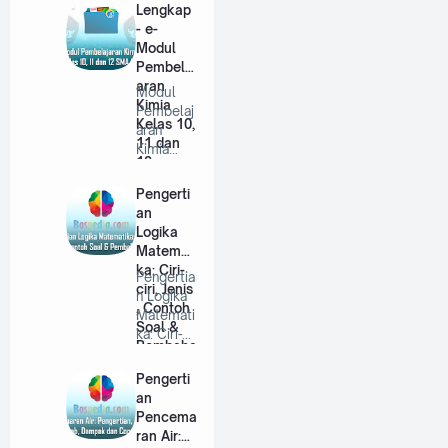
Conto…
Lengkap
- e-
Modul
Pembelaj
aran
Modul
Kimia
Pembelaj
Kelas 10,
aran
11 dan
Kimia
12
Kelas 10,
SMA/MA
11 dan
Pengerti
12 SMA/
an
…
Logika
Matemati
ka: Ciri-
Pengertia
ciri, Jenis
n Logika
, Contoh
Matemati
Soal &
ka: Ciri-
Pembaha
ciri, Jenis
sannya
, …
Pengerti
an
Pencema
ran Air: