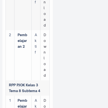
f
n
l
o
a
d
2
Pemb
A
D
elajar
k
o
an 2
ti
w
f
n
l
o
a
d
RPP PJOK Kelas 3
Tema 8 Subtema 4
1
Pemb
A
D
elajar
k
o