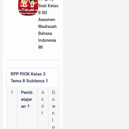
Soal Kelas
6 SD
Asesmen
Madrasah
Bahasa
Indonesia
MI
RPP PJOK Kelas 3
Tema 8 Subtema 1
1
Pemb
A
D
elajar
k
o
an 1
ti
w
f
n
l
o