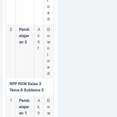
l
o
a
d
2
Pemb
A
D
elajar
k
o
an 2
ti
w
f
n
l
o
a
d
RPP PJOK Kelas 3
Tema 8 Subtema 3
1
Pemb
A
D
elajar
k
o
an 1
ti
w