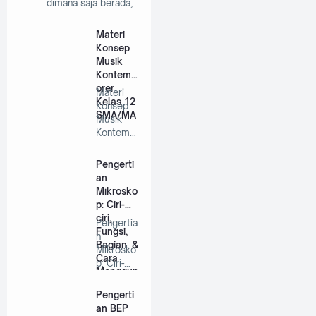
dimana saja berada,…
Materi
Konsep
Musik
Kontemp
orer
Materi
Kelas 12
Konsep
SMA/MA
Musik
Kontemp
orer
Kelas 12
Pengerti
SMA/MA
an
…
Mikrosko
p: Ciri-
ciri,
Pengertia
Fungsi,
n
Bagian, &
Mikrosko
Cara
p: Ciri-
Menggun
ciri,
akannya
Fungsi,
Pengerti
Bagian,…
an BEP