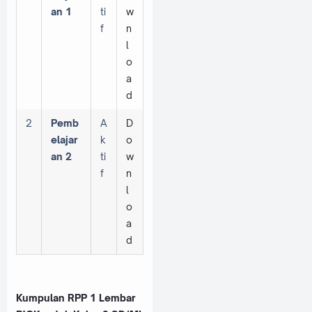
an 1
ti
w
f
n
l
o
a
d
2
Pemb
A
D
elajar
k
o
an 2
ti
w
f
n
l
o
a
d
Kumpulan RPP 1 Lembar