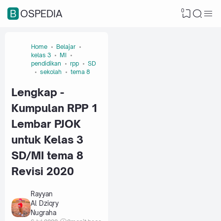
0
BOSPEDIA
Home
Belajar
kelas 3
MI
pendidikan
rpp
SD
sekolah
tema 8
Lengkap -
Kumpulan RPP 1
Lembar PJOK
untuk Kelas 3
SD/MI tema 8
Revisi 2020
Rayyan
Al Dziqry
Nugraha