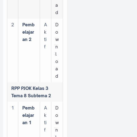
a
d
2
Pemb
A
D
elajar
k
o
an 2
ti
w
f
n
l
o
a
d
RPP PJOK Kelas 3
Tema 8 Subtema 2
1
Pemb
A
D
elajar
k
o
an 1
ti
w
f
n