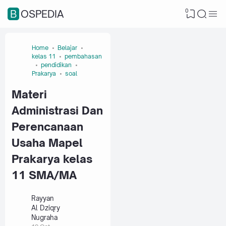
0
BOSPEDIA
Home
Belajar
kelas 11
pembahasan
pendidikan
Prakarya
soal
Materi
Administrasi Dan
Perencanaan
Usaha Mapel
Prakarya kelas
11 SMA/MA
Rayyan
Al Dziqry
Nugraha