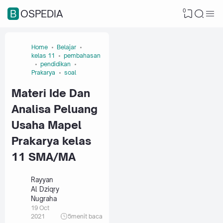
0
BOSPEDIA
Home
Belajar
kelas 11
pembahasan
pendidikan
Prakarya
soal
Materi Ide Dan
Analisa Peluang
Usaha Mapel
Prakarya kelas
11 SMA/MA
Rayyan
Al Dziqry
Nugraha
19 Oct
2021
5
menit baca