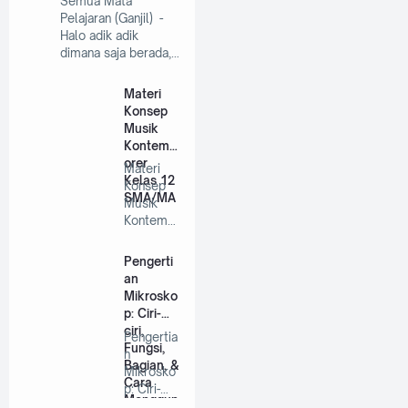
Semua Mata
Pelajaran (Ganjil) -
Halo adik adik
dimana saja berada,…
Materi
Konsep
Musik
Kontemp
orer
Materi
Kelas 12
Konsep
SMA/MA
Musik
Kontemp
orer
Kelas 12
Pengerti
SMA/MA
an
…
Mikrosko
p: Ciri-
ciri,
Pengertia
Fungsi,
n
Bagian, &
Mikrosko
Cara
p: Ciri-
Menggun
ciri,