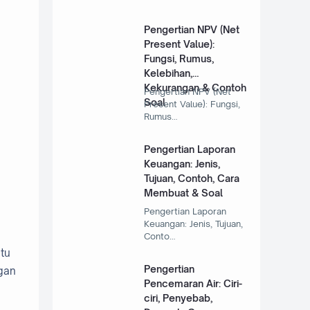
Pengertian NPV (Net
Present Value):
Fungsi, Rumus,
Kelebihan,
Kekurangan & Contoh
Pengertian NPV (Net
Soal
Present Value): Fungsi,
Rumus…
Pengertian Laporan
Keuangan: Jenis,
Tujuan, Contoh, Cara
Membuat & Soal
Pengertian Laporan
Keuangan: Jenis, Tujuan,
Conto…
tu
Pengertian
gan
Pencemaran Air: Ciri-
ciri, Penyebab,