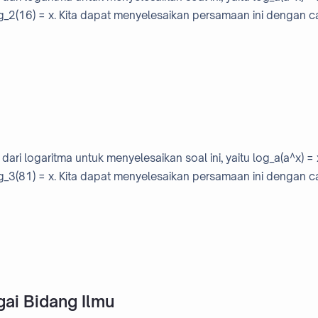
og_2(16) = x. Kita dapat menyelesaikan persamaan ini dengan c
ari logaritma untuk menyelesaikan soal ini, yaitu log_a(a^x) = 
og_3(81) = x. Kita dapat menyelesaikan persamaan ini dengan c
gai Bidang Ilmu