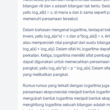
bilangan riil dan x adalah bilangan tak tentu. S
yaitu log_a(b) = x, di mana a dan b sama sepert
memenuhi persamaan tersebut.
Dalam bahasan mengenai logaritma, terdapat beber
invers, yaitu log_a(a^x) = x dan a^(log_a(x)) = x
atau memperoleh nilai pangkat dari suatu bilangan. 
log_a(x) + log_a(y). Dalam sifat ini, logaritma
perkalian. Ketiga, logaritma memiliki sifat pembagian
dapat digunakan untuk memecahkan persamaan ya
pangkat, yaitu log_a(x^p) = p * log_a(x). Dalam 
yang melibatkan pangkat.
Rumus-rumus yang terkait dengan logaritma juga
persamaan eksponensial menjadi bentuk logaritma
mengubah bentuk logaritma menjadi bentuk ekspon
menghitung logaritma sebuah bilangan adalah men