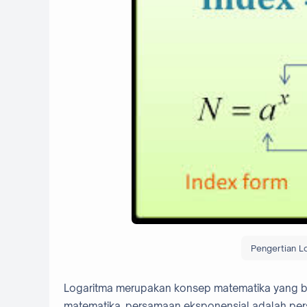
Pengertian Lo
Logaritma merupakan konsep matematika yang 
matematika, persamaan eksponensial adalah pers