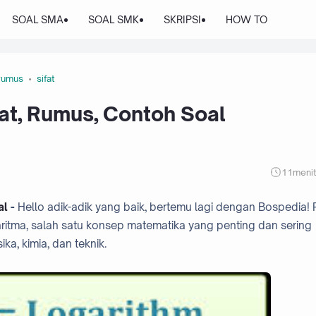
SOAL SMA
SOAL SMK
SKRIPSI
HOW TO
rumus
sifat
fat, Rumus, Contoh Soal
11
meni
al
-
Hello adik-adik yang baik, bertemu lagi dengan Bospedia!
garitma, salah satu konsep matematika yang penting dan sering
ka, kimia, dan teknik.