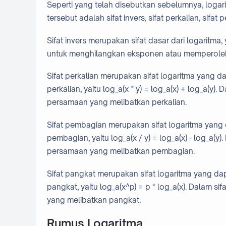
Seperti yang telah disebutkan sebelumnya, logarit
tersebut adalah sifat invers, sifat perkalian, sifa
Sifat invers merupakan sifat dasar dari logaritma, 
untuk menghilangkan eksponen atau memperoleh n
Sifat perkalian merupakan sifat logaritma yan
perkalian, yaitu log_a(x * y) = log_a(x) + log_a(y
persamaan yang melibatkan perkalian.
Sifat pembagian merupakan sifat logaritma ya
pembagian, yaitu log_a(x / y) = log_a(x) - log_a(
persamaan yang melibatkan pembagian.
Sifat pangkat merupakan sifat logaritma yang 
pangkat, yaitu log_a(x^p) = p * log_a(x). Dalam 
yang melibatkan pangkat.
Rumus Logaritma