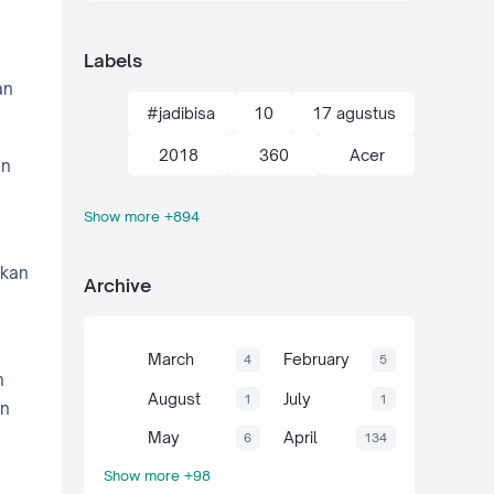
Labels
an
#jadibisa
10
17 agustus
2018
360
Acer
an
Show more +894
action kamera
adik
Administrasi
adsense
tkan
Archive
agustus
ahli
air
akal
akhir tahun
akuntansi
March
February
4
5
n
al-quran hadits
alami
alat
August
July
1
1
an
aljabar
Alkana
amalan
May
April
6
134
Show more +98
Anaerob
Anak
Android