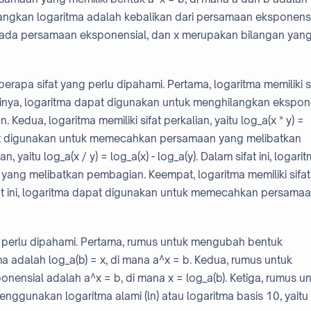
edangkan logaritma adalah kebalikan dari persamaan eksponensi
i pada persamaan eksponensial, dan x merupakan bilangan yan
apa sifat yang perlu dipahami. Pertama, logaritma memiliki si
. Artinya, logaritma dapat digunakan untuk menghilangkan ekspo
Kedua, logaritma memiliki sifat perkalian, yaitu log_a(x * y) =
 dapat digunakan untuk memecahkan persamaan yang melibatkan
, yaitu log_a(x / y) = log_a(x) - log_a(y). Dalam sifat ini, logari
ng melibatkan pembagian. Keempat, logaritma memiliki sifat
sifat ini, logaritma dapat digunakan untuk memecahkan persama
 perlu dipahami. Pertama, rumus untuk mengubah bentuk
 adalah log_a(b) = x, di mana a^x = b. Kedua, rumus untuk
ensial adalah a^x = b, di mana x = log_a(b). Ketiga, rumus u
ggunakan logaritma alami (ln) atau logaritma basis 10, yaitu