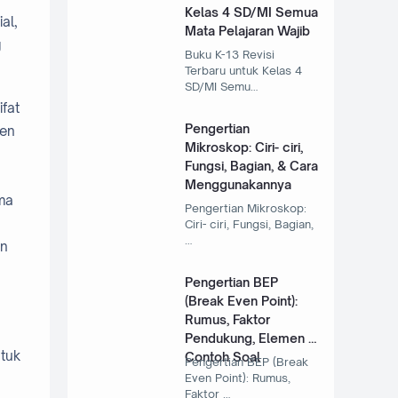
Kelas 4 SD/MI Semua
al,
Mata Pelajaran Wajib
g
Buku K-13 Revisi
Terbaru untuk Kelas 4
SD/MI Semu…
fat
Pengertian
nen
Mikroskop: Ciri- ciri,
Fungsi, Bagian, & Cara
Menggunakannya
tma
Pengertian Mikroskop:
Ciri- ciri, Fungsi, Bagian,
…
an
Pengertian BEP
(Break Even Point):
Rumus, Faktor
Pendukung, Elemen &
ntuk
Contoh Soal
Pengertian BEP (Break
Even Point): Rumus,
Faktor …