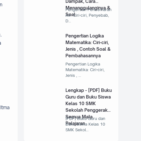
Dampak, Cara
an
Menanggulanginya &
Pengertian Pencemaran
Soal
Air: Ciri-ciri, Penyebab,
D…
.
Pengertian Logika
Matematika: Ciri-ciri,
a
Jenis , Contoh Soal &
Pembahasannya
Pengertian Logika
Matematika: Ciri-ciri,
Jenis , …
Lengkap - [PDF] Buku
Guru dan Buku Siswa
Kelas 10 SMK
ritma
Sekolah Penggerak
Semua Mata
[PDF] Buku Guru dan
Pelajaran
Buku Siswa Kelas 10
SMK Sekol…