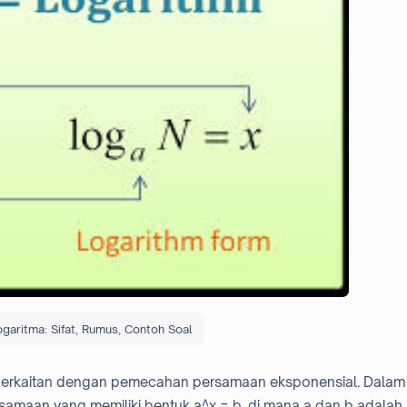
garitma: Sifat, Rumus, Contoh Soal
berkaitan dengan pemecahan persamaan eksponensial. Dalam
amaan yang memiliki bentuk a^x = b, di mana a dan b adalah