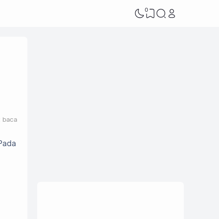
0
t baca
 Pada