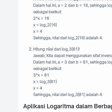
Dalam hal ini, a = 2 dan b = 16, sehingga l
sebagai berikut:
2^x = 16
x = log_2(16)
x = 4
Sehingga, nilai dari log_2(16) adalah 4.
Hitung nilai dari log_3(81)!
Jawab: Kita dapat menggunakan sifat invers d
Dalam hal ini, a = 3 dan b = 81, sehingga l
sebagai berikut:
3^x = 81
x = log_3(81)
x = 4
Sehingga, nilai dari log_3(81) adalah 4.
Aplikasi Logaritma dalam Berba