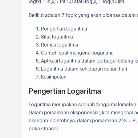
log(x) = ln(x) / ln(10) atau log(x) = log(10)(x).
Berikut adalah 7 topik yang akan dibahas dalam art
Pengertian logaritma
Sifat logaritma
Rumus logaritma
Contoh soal mengenai logaritma
Aplikasi logaritma dalam berbagai bidang i
Logaritma dalam kehidupan sehari-hari
Kesimpulan
Pengertian Logaritma
Logaritma merupakan sebuah fungsi matematika 
Dalam persamaan eksponensial, kita mengenal a
bilangan. Contohnya, dalam persamaan 2^3 = 8,
pokok (base).