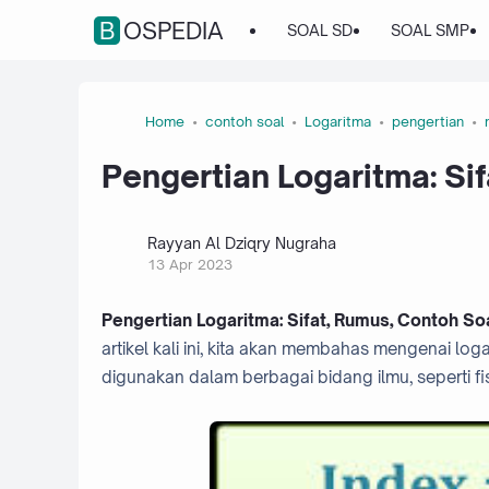
BOSPEDIA
SOAL SD
SOAL SMP
Home
contoh soal
Logaritma
pengertian
Pengertian Logaritma: Si
Rayyan Al Dziqry Nugraha
13 Apr 2023
Pengertian Logaritma: Sifat, Rumus, Contoh So
artikel kali ini, kita akan membahas mengenai lo
digunakan dalam berbagai bidang ilmu, seperti fisi