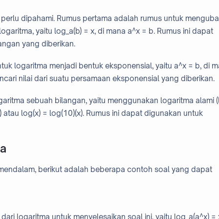
a perlu dipahami. Rumus pertama adalah rumus untuk mengub
aritma, yaitu log_a(b) = x, di mana a^x = b. Rumus ini dapat
langan yang diberikan.
 logaritma menjadi bentuk eksponensial, yaitu a^x = b, di 
ncari nilai dari suatu persamaan eksponensial yang diberikan.
aritma sebuah bilangan, yaitu menggunakan logaritma alami (l
10) atau log(x) = log(10)(x). Rumus ini dapat digunakan untuk
ma
mendalam, berikut adalah beberapa contoh soal yang dapat
ari logaritma untuk menyelesaikan soal ini, yaitu log_a(a^x) = 