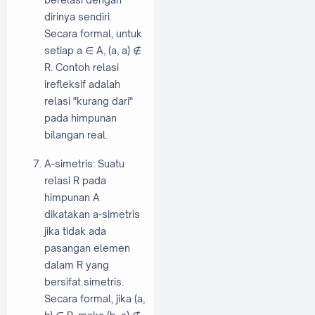
dirinya sendiri.
Secara formal, untuk
setiap a ∈ A, (a, a) ∉
R. Contoh relasi
irefleksif adalah
relasi "kurang dari"
pada himpunan
bilangan real.
A-simetris: Suatu
relasi R pada
himpunan A
dikatakan a-simetris
jika tidak ada
pasangan elemen
dalam R yang
bersifat simetris.
Secara formal, jika (a,