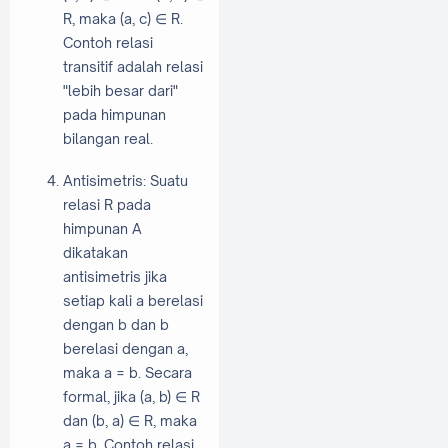
R, maka (a, c) ∈ R.
Contoh relasi
transitif adalah relasi
"lebih besar dari"
pada himpunan
bilangan real.
Antisimetris: Suatu
relasi R pada
himpunan A
dikatakan
antisimetris jika
setiap kali a berelasi
dengan b dan b
berelasi dengan a,
maka a = b. Secara
formal, jika (a, b) ∈ R
dan (b, a) ∈ R, maka
a = b. Contoh relasi