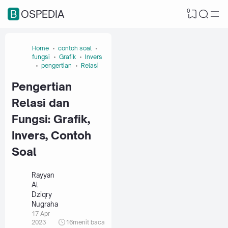
0
BOSPEDIA
Home
contoh soal
fungsi
Grafik
Invers
pengertian
Relasi
Pengertian
Relasi dan
Fungsi: Grafik,
Invers, Contoh
Soal
Rayyan
Al
Dziqry
Nugraha
17 Apr
2023
16
menit baca