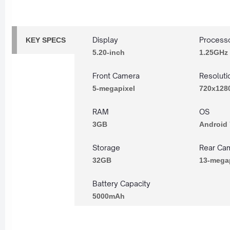
Display
Process
KEY SPECS
5.20-inch
1.25GHz
Front Camera
Resoluti
5-megapixel
720x1280
RAM
OS
3GB
Android 
Storage
Rear Ca
32GB
13-mega
Battery Capacity
5000mAh