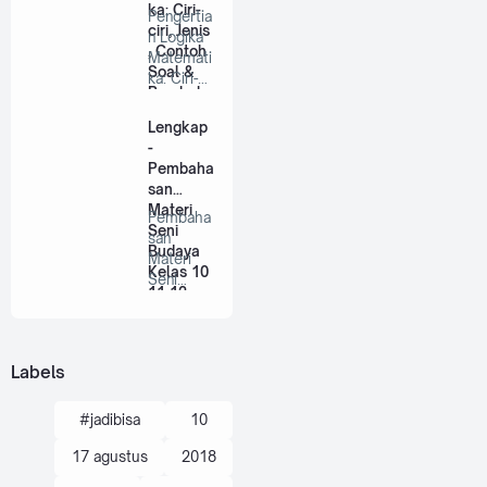
ka: Ciri-
Pengertia
ciri, Jenis
n Logika
, Contoh
Matemati
Soal &
ka: Ciri-
Pembaha
ciri, Jenis
sannya
, …
Lengkap
-
Pembaha
san
Materi
Pembaha
Seni
san
Budaya
Materi
Kelas 10
Seni
11 12
Budaya
SMA/MA
Kelas 10
dan
11 12
Latihan
SMA/…
Labels
Soal
#jadibisa
10
17 agustus
2018