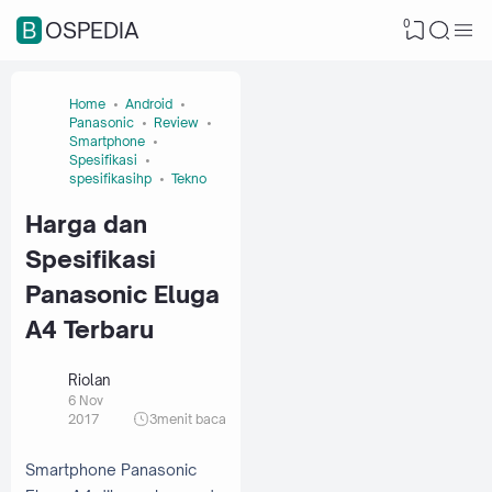
0
BOSPEDIA
Home
Android
Panasonic
Review
Smartphone
Spesifikasi
spesifikasihp
Tekno
Harga dan
Spesifikasi
Panasonic Eluga
A4 Terbaru
Riolan
6 Nov
2017
3
menit baca
Smartphone Panasonic