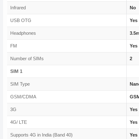
Infrared
No
USB OTG
Yes
Headphones
3.5
FM
Yes
Number of SIMs
2
SIM 1
SIM Type
Nan
GSM/CDMA
GS
3G
Yes
4G/ LTE
Yes
Supports 4G in India (Band 40)
Yes