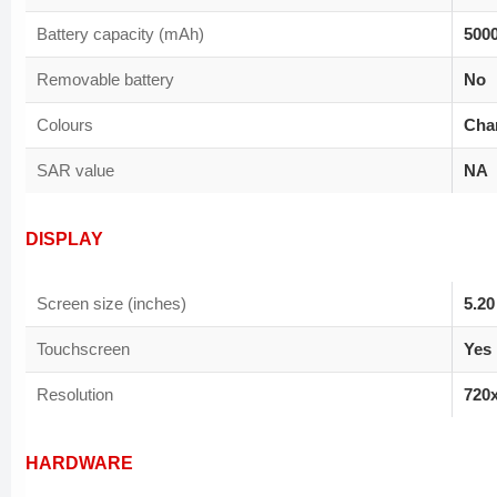
Battery capacity (mAh)
500
Removable battery
No
Colours
Cha
SAR value
NA
DISPLAY
Screen size (inches)
5.20
Touchscreen
Yes
Resolution
720x
HARDWARE