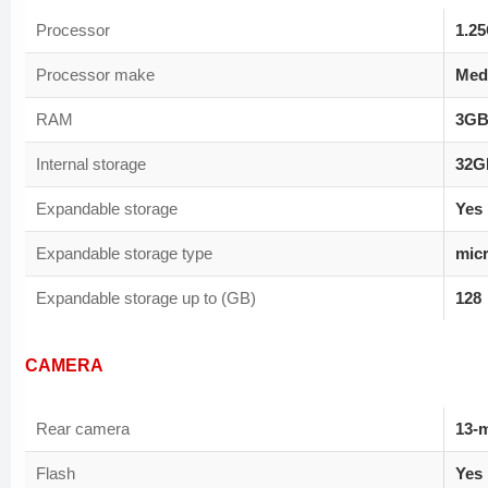
Processor
1.2
Processor make
Med
RAM
3G
Internal storage
32G
Expandable storage
Yes
Expandable storage type
mic
Expandable storage up to (GB)
128
CAMERA
Rear camera
13-
Flash
Yes