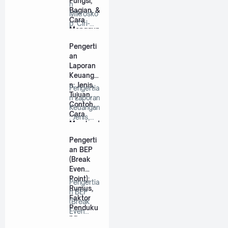
Fungsi,
n
Bagian, &
Mikrosko
Cara
p: Ciri-
Menggun
ciri,
akannya
Fungsi,
Pengerti
Bagian,…
an
Laporan
Keuanga
n: Jenis,
Pengertia
Tujuan,
n Laporan
Contoh,
Keuangan
Cara
: Jenis,
Membuat
Tujuan,
& Soal
Conto…
Pengerti
an BEP
(Break
Even
Point):
Pengertia
Rumus,
n BEP
Faktor
(Break
Penduku
Even
ng,
Point):
Elemen