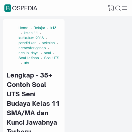
0
BOSPEDIA
Home
Belajar
k13
kelas 11
kurikulum 2013
pendidikan
sekolah
semester genap
seni budaya
soal
Soal Latihan
Soal UTS
uts
Lengkap - 35+
Contoh Soal
UTS Seni
Budaya Kelas 11
SMA/MA dan
Kunci Jawabnya
Terbaru