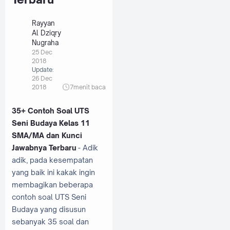
Rayyan
Al Dziqry
Nugraha
25 Dec
2018
Update:
26 Dec
2018
7
menit baca
35+ Contoh Soal UTS
Seni Budaya Kelas 11
SMA/MA dan Kunci
Jawabnya Terbaru
- Adik
adik, pada kesempatan
yang baik ini kakak ingin
membagikan beberapa
contoh soal UTS Seni
Budaya yang disusun
sebanyak 35 soal dan