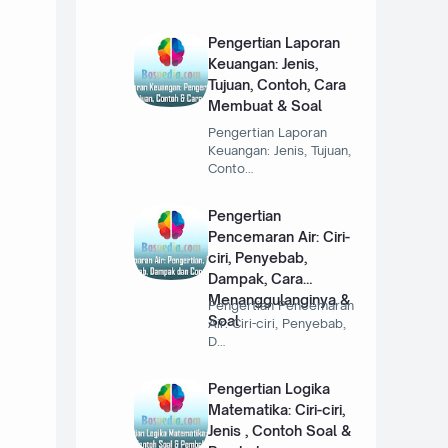
Pengertian Laporan
Keuangan: Jenis,
Tujuan, Contoh, Cara
Membuat & Soal
Pengertian Laporan
Keuangan: Jenis, Tujuan,
Conto…
Pengertian
Pencemaran Air: Ciri-
ciri, Penyebab,
Dampak, Cara
Menanggulanginya &
Pengertian Pencemaran
Soal
Air: Ciri-ciri, Penyebab,
D…
Pengertian Logika
Matematika: Ciri-ciri,
Jenis , Contoh Soal &