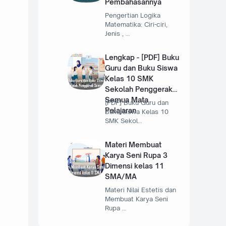
Pembahasannya
Pengertian Logika
Matematika: Ciri-ciri,
Jenis , …
Lengkap - [PDF] Buku
Guru dan Buku Siswa
Kelas 10 SMK
Sekolah Penggerak
Semua Mata
[PDF] Buku Guru dan
Pelajaran
Buku Siswa Kelas 10
SMK Sekol…
Materi Membuat
Karya Seni Rupa 3
Dimensi kelas 11
SMA/MA
Materi Nilai Estetis dan
Membuat Karya Seni
Rupa …