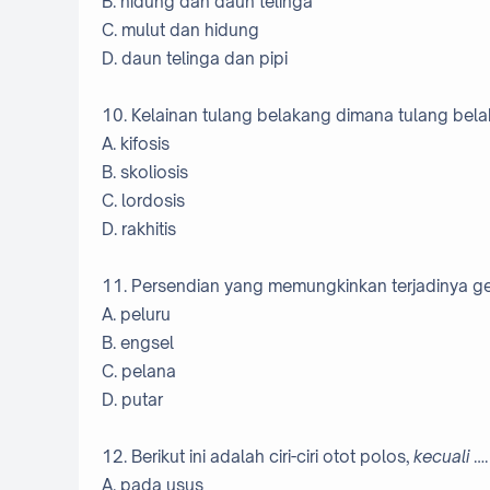
B. hidung dan daun telinga
C. mulut dan hidung
D. daun telinga dan pipi
10. Kelainan tulang belakang dimana tulang be
A. kifosis
B. skoliosis
C. lordosis
D. rakhitis
11. Persendian yang memungkinkan terjadinya ger
A. peluru
B. engsel
C. pelana
D. putar
12. Berikut ini adalah ciri-ciri otot polos,
kecuali
….
A. pada usus