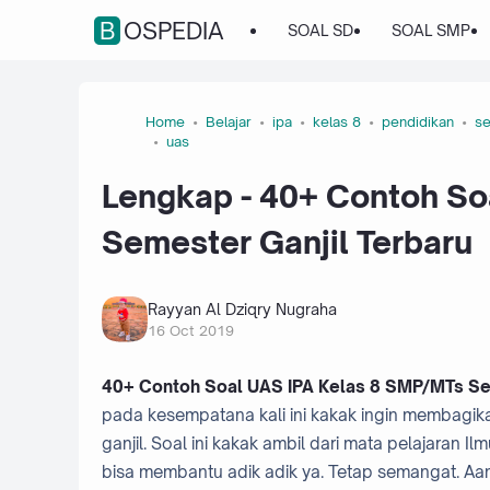
BOSPEDIA
SOAL SD
SOAL SMP
Home
Belajar
ipa
kelas 8
pendidikan
se
uas
Lengkap - 40+ Contoh So
Semester Ganjil Terbaru
Rayyan Al Dziqry Nugraha
16 Oct 2019
40+ Contoh Soal UAS IPA Kelas 8 SMP/MTs Sem
pada kesempatana kali ini kakak ingin membagika
ganjil. Soal ini kakak ambil dari mata pelajaran
bisa membantu adik adik ya. Tetap semangat. Aam