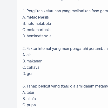
1. Pergiliran keturunan yang melibatkan fase ga
A. metagenesis
B. holometabola
C. metamorfosis
D. hemimetabola
2. Faktor internal yang mempengaruhi pertumbu
A. air
B. makanan
C. cahaya
D. gen
3. Tahap berikut yang
tidak
dialami dalam metamo
A. telur
B. nimfa
C. pupa