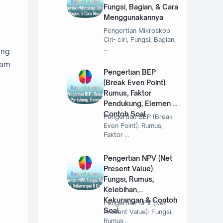
Fungsi, Bagian, & Cara
Menggunakannya
Pengertian Mikroskop:
Ciri- ciri, Fungsi, Bagian,
…
ang
lam
Pengertian BEP
(Break Even Point):
Rumus, Faktor
Pendukung, Elemen &
Contoh Soal
Pengertian BEP (Break
Even Point): Rumus,
Faktor …
Pengertian NPV (Net
Present Value):
Fungsi, Rumus,
Kelebihan,
Kekurangan & Contoh
Pengertian NPV (Net
Soal
Present Value): Fungsi,
Rumus…