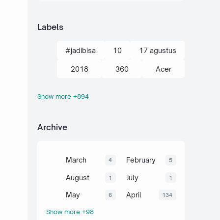
Labels
#jadibisa
10
17 agustus
2018
360
Acer
Show more +894
action kamera
adik
Administrasi
adsense
Archive
agustus
ahli
air
akal
akhir tahun
akuntansi
March
February
4
5
al-quran hadits
alami
alat
August
July
1
1
aljabar
Alkana
amalan
May
April
6
134
Show more +98
Anaerob
Anak
Android