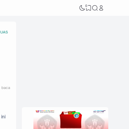
0
 UAS
t baca
ini