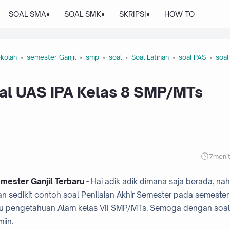
SOAL SMA
SOAL SMK
SKRIPSI
HOW TO
kolah
semester Ganjil
smp
soal
Soal Latihan
soal PAS
soal
al UAS IPA Kelas 8 SMP/MTs
7
meni
ester Ganjil Terbaru
- Hai adik adik dimana saja berada, nah
n sedikit contoh soal Penilaian Akhir Semester pada semester
 Ilmu pengetahuan Alam kelas VII SMP/MTs. Semoga dengan soal 
iin.