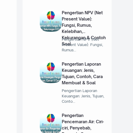
Pengertian NPV (Net
Present Value):
Fungsi, Rumus,
Kelebihan,
Kekurangan & Contoh
Pengertian NPV (Net
Soal
Present Value): Fungsi,
Rumus…
Pengertian Laporan
Keuangan: Jenis,
Tujuan, Contoh, Cara
Membuat & Soal
Pengertian Laporan
Keuangan: Jenis, Tujuan,
Conto…
Pengertian
Pencemaran Air: Ciri-
ciri, Penyebab,