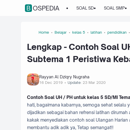
BOSPEDIA
SOAL SD
SOAL SMP
Home
Belajar
kelas 5
latihan
pendidikan
Lengkap - Contoh Soal UH
Subtema 1 Peristiwa Ke
Rayyan Al Dziqry Nugraha
16 Dec 2019
Update:
23 Mar 2020
Contoh Soal UH / PH untuk kelas 5 SD/MI Tem
hati, bagaimana kabarnya, semoga sehat selalu y
dijadikan sebagai bahan refrensi latihan dirumah 
kakak menyediakan contoh soal Ulangan Harian at
membantu adik adik ya, Tetap semangat!!