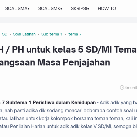
SOAL SMA
SOAL SMK
SKRIPSI
HOW TO
SD
Soal Latihan
Sub tema 1
tema 7
 / PH untuk kelas 5 SD/MI Tema
bangsaan Masa Penjajahan
4
meni
a 7 Subtema 1 Peristiwa dalam Kehidupan
- Adik adik yang b
a, nah pasti adika dik sedang mencari beberapa contoh soal 
atau latihan untuk kerja kelompok bersama teman teman, kali in
au Penilaian Harian untuk adik adik kelas V SD/MI, semoga b