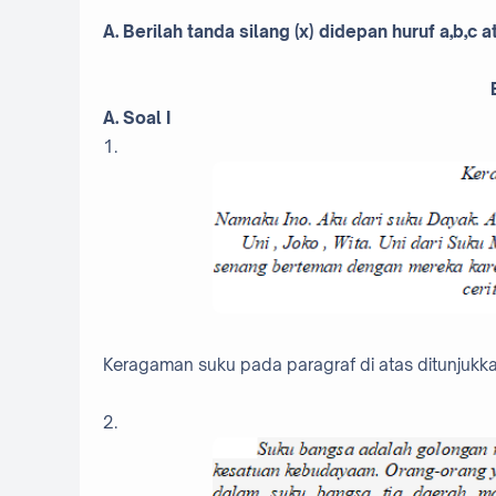
A. Berilah tanda silang (x) didepan huruf a,b,c
A. Soal I
1.
Keragaman suku pada paragraf di atas ditunjukkan o
2.