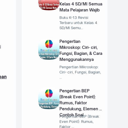
Kelas 4 SD/MI Semua
Mata Pelajaran Wajib
Buku K-13 Revisi
Terbaru untuk Kelas 4
SD/MI Semu…
Pengertian
i
Mikroskop: Ciri- ciri,
Fungsi, Bagian, & Cara
Menggunakannya
Pengertian Mikroskop:
Ciri- ciri, Fungsi, Bagian,
pan
…
Pengertian BEP
(Break Even Point):
Rumus, Faktor
Pendukung, Elemen &
Contoh Soal
Pengertian BEP (Break
Even Point): Rumus,
Faktor …