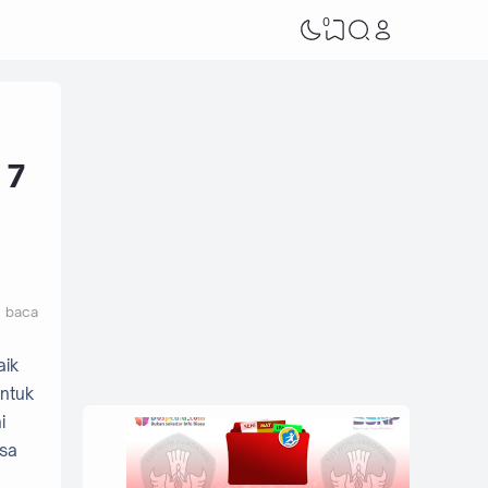
0
 7
t baca
aik
untuk
i
isa