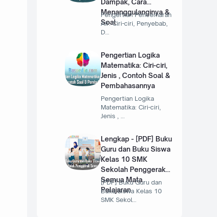
Dampak, Cara
Menanggulanginya &
Pengertian Pencemaran
Soal
Air: Ciri-ciri, Penyebab,
D…
Pengertian Logika
Matematika: Ciri-ciri,
Jenis , Contoh Soal &
Pembahasannya
Pengertian Logika
Matematika: Ciri-ciri,
Jenis , …
Lengkap - [PDF] Buku
Guru dan Buku Siswa
Kelas 10 SMK
Sekolah Penggerak
Semua Mata
[PDF] Buku Guru dan
Pelajaran
Buku Siswa Kelas 10
SMK Sekol…