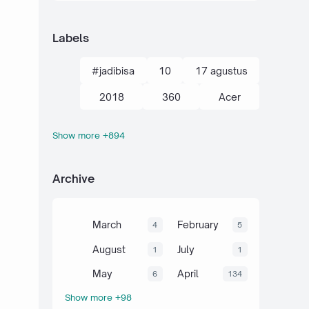
Labels
#jadibisa
10
17 agustus
2018
360
Acer
Show more +894
action kamera
adik
Administrasi
adsense
Archive
agustus
ahli
air
akal
akhir tahun
akuntansi
March
February
4
5
al-quran hadits
alami
alat
August
July
1
1
aljabar
Alkana
amalan
May
April
6
134
Show more +98
Anaerob
Anak
Android