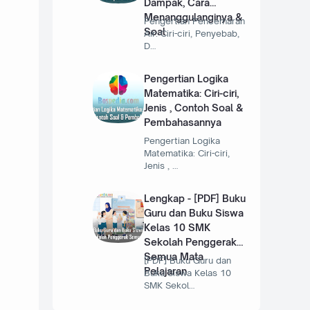
Dampak, Cara
Menanggulanginya &
Pengertian Pencemaran
Soal
Air: Ciri-ciri, Penyebab,
D…
Pengertian Logika
Matematika: Ciri-ciri,
Jenis , Contoh Soal &
Pembahasannya
Pengertian Logika
Matematika: Ciri-ciri,
Jenis , …
Lengkap - [PDF] Buku
Guru dan Buku Siswa
Kelas 10 SMK
Sekolah Penggerak
Semua Mata
[PDF] Buku Guru dan
Pelajaran
Buku Siswa Kelas 10
SMK Sekol…