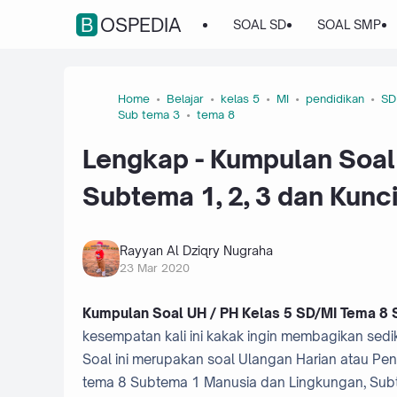
BOSPEDIA
SOAL SD
SOAL SMP
Home
Belajar
kelas 5
MI
pendidikan
SD
Sub tema 3
tema 8
Lengkap - Kumpulan Soal
Subtema 1, 2, 3 dan Kunc
Rayyan Al Dziqry Nugraha
23 Mar 2020
Kumpulan Soal UH / PH Kelas 5 SD/MI Tema 8 S
kesempatan kali ini kakak ingin membagikan sedik
Soal ini merupakan soal Ulangan Harian atau Peni
tema 8 Subtema 1 Manusia dan Lingkungan, Sub