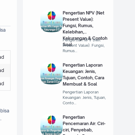
Pengertian NPV (Net
Present Value):
Fungsi, Rumus,
isa
Kelebihan,
Kekurangan & Contoh
Pengertian NPV (Net
Soal
Present Value): Fungsi,
Rumus…
ad
Pengertian Laporan
ad
Keuangan: Jenis,
Tujuan, Contoh, Cara
ad
Membuat & Soal
Pengertian Laporan
Keuangan: Jenis, Tujuan,
Conto…
 bisa
Pengertian
.
Pencemaran Air: Ciri-
ciri, Penyebab,