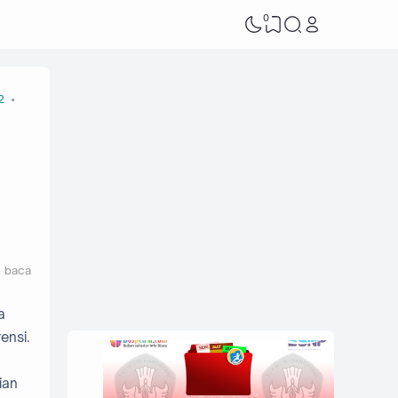
0
2
t baca
a
ensi.
g
ian