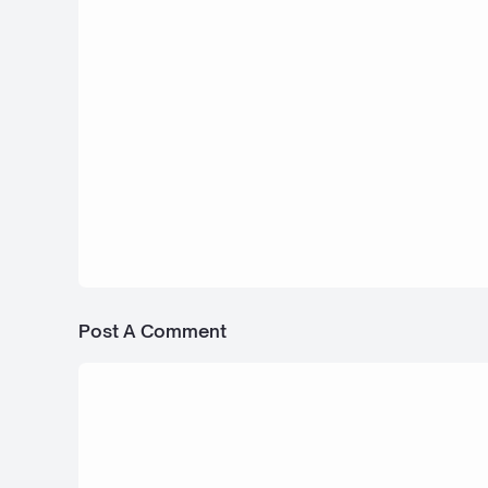
27 April 2020
Lengkap - 30+ Contoh Soal UTS / PTS
kelas 2 SD/MI Tema 6 Sub 3 & 4 Kunc
Jawaban
Post A Comment