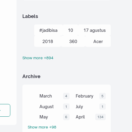
Labels
#jadibisa
10
17 agustus
2018
360
Acer
Show more +894
action kamera
adik
Administrasi
adsense
Archive
agustus
ahli
air
akal
akhir tahun
akuntansi
March
February
4
5
al-quran hadits
alami
alat
August
July
1
1
aljabar
Alkana
amalan
May
April
6
134
Show more +98
Anaerob
Anak
Android