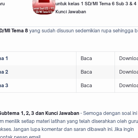
aru
untuk kelas 1 SD/MI Tema 6 Sub 3 & 4
Kunci Jawaban
SD/MI Tema 8
yang sudah disusun sedemikian rupa sehingga b
a 1
Baca
Downlo
a 2
Baca
Downlo
a 3
Baca
Downlo
ubtema 1, 2, 3 dan Kunci Jawaban
- Semoga dengan soal ini
nilik setiap materi latihan yang telah diserahkan oleh guru
es. Jangan lupa komentar dan saran dibawah ini. Jika ingin
ontak pesan email.