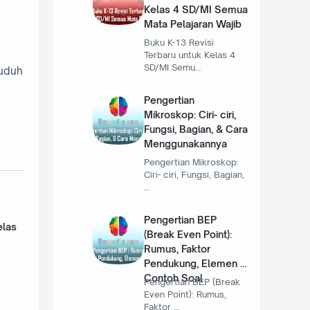
Kelas 4 SD/MI Semua
Mata Pelajaran Wajib
Buku K-13 Revisi
Terbaru untuk Kelas 4
SD/MI Semu…
guduh
Pengertian
Mikroskop: Ciri- ciri,
Fungsi, Bagian, & Cara
Menggunakannya
Pengertian Mikroskop:
Ciri- ciri, Fungsi, Bagian,
…
Pengertian BEP
elas
(Break Even Point):
Rumus, Faktor
Pendukung, Elemen &
Contoh Soal
Pengertian BEP (Break
Even Point): Rumus,
Faktor …