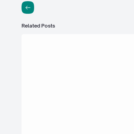
Related Posts
29 April 2020
Lengkap - 30+ Contoh Soal UTS / PTS
kelas 1 SD/MI Tema 6 Sub 3 & 4 Kunc
Jawaban
28 April 2020
Lengkap - 30+ Contoh Soal UTS / PTS
kelas 1 SD/MI Tema 2 Sub 3 & 4 Kunc
Jawaban