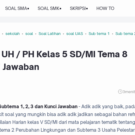
SOAL SMA
SOAL SMK
SKRIPSI
HOW TO
sekolah
soal
Soal Latihan
soal UAS
Sub tema 1
Sub tema 
 UH / PH Kelas 5 SD/MI Tema 8
i Jawaban
3
meni
ubtema 1, 2, 3 dan Kunci Jawaban
- Adik adik yang baik, pad
it soal yang mungkin bisa adik adik jadikan sebagai bahan refr
laian Harian kelas V SD/MI dari mata pelajaran tematik tentan
tema 2 Perubahan Lingkungan dan Subtema 3 Usaha Pelestar