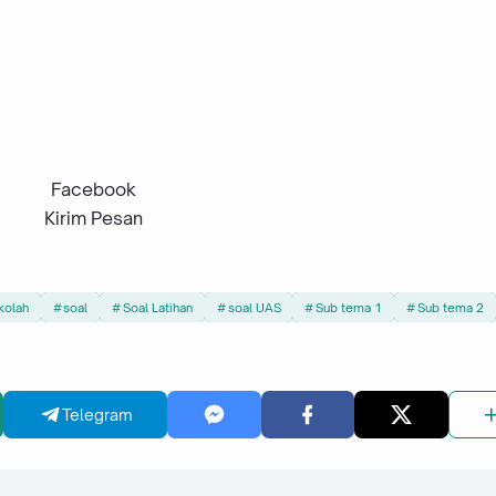
Facebook
Kirim Pesan
kolah
soal
Soal Latihan
soal UAS
Sub tema 1
Sub tema 2
Telegram