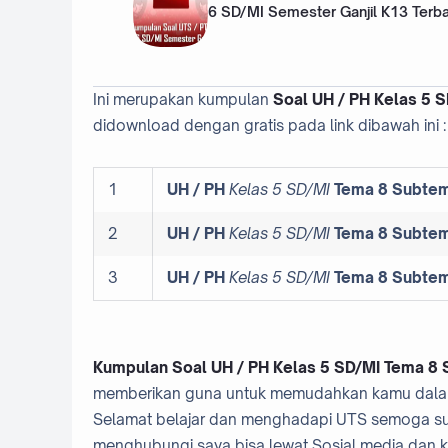
6 SD/MI Semester Ganjil K13 Terb
Ini merupakan kumpulan
Soal UH / PH Kelas 5 
didownload dengan gratis pada link dibawah ini :
1
UH / PH
Kelas 5 SD/MI
Tema 8 Subtem
2
UH / PH
Kelas 5 SD/MI
Tema 8 Subtem
3
UH / PH
Kelas 5 SD/MI
Tema 8 Subtem
Kumpulan Soal UH / PH Kelas 5 SD/MI Tema 8 S
memberikan guna untuk memudahkan kamu dalam me
Selamat belajar dan menghadapi UTS semoga suks
menghubungi saya bisa lewat Sosial media dan k