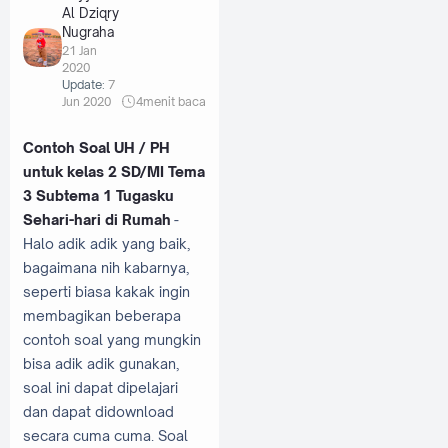
Al Dziqry
Nugraha
21 Jan
2020
Update:
7
Jun 2020
4
menit baca
Contoh Soal UH / PH
untuk kelas 2 SD/MI Tema
3 Subtema 1 Tugasku
Sehari-hari di Rumah
-
Halo adik adik yang baik,
bagaimana nih kabarnya,
seperti biasa kakak ingin
membagikan beberapa
contoh soal yang mungkin
bisa adik adik gunakan,
soal ini dapat dipelajari
dan dapat didownload
secara cuma cuma. Soal