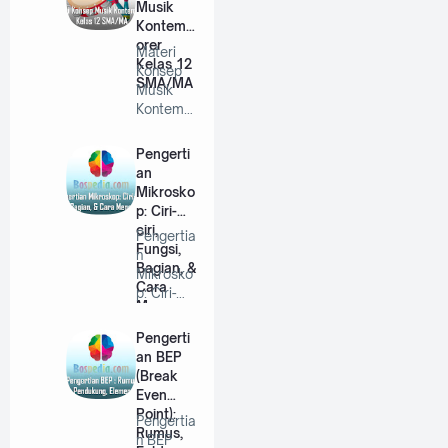
Musik
Kontemp
orer
Materi
Kelas 12
Konsep
SMA/MA
Musik
Kontemp
orer
Kelas 12
Pengerti
SMA/MA
an
…
Mikrosko
p: Ciri-
ciri,
Pengertia
Fungsi,
n
Bagian, &
Mikrosko
Cara
p: Ciri-
Menggun
ciri,
akannya
Fungsi,
Pengerti
Bagian,…
an BEP
(Break
Even
Point):
Pengertia
Rumus,
n BEP