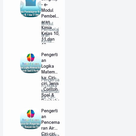
- e-
Modul
Pembelaj
aran
Modul
Kimia
Pembelaj
Kelas 10,
aran
11 dan
Kimia
12
Kelas 10,
SMA/MA
11 dan
Pengerti
12 SMA/
an
…
Logika
Matemati
ka: Ciri-
Pengertia
ciri, Jenis
n Logika
, Contoh
Matemati
Soal &
ka: Ciri-
Pembaha
ciri, Jenis
sannya
, …
Pengerti
an
Pencema
ran Air:
Ciri-ciri,
Pengertia