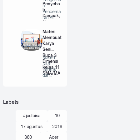
Penyeba
n
b,
Pencema
Dampak,
ran Air:
Cara
Ciri-ciri,
Menangg
Penyebab
Materi
ulanginy
, D…
Membuat
a & Soal
Karya
Seni
Rupa 3
Materi
Dimensi
Nilai
kelas 11
Estetis
SMA/MA
dan
Membuat
Karya
Seni
Rupa …
Labels
#jadibisa
10
17 agustus
2018
360
Acer