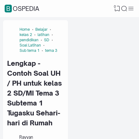
0
BOSPEDIA
Home
Belajar
kelas 2
latihan
pendidikan
SD
Soal Latihan
Sub tema 1
tema 3
Lengkap -
Contoh Soal UH
/ PH untuk kelas
2 SD/MI Tema 3
Subtema 1
Tugasku Sehari-
hari di Rumah
Rayyan