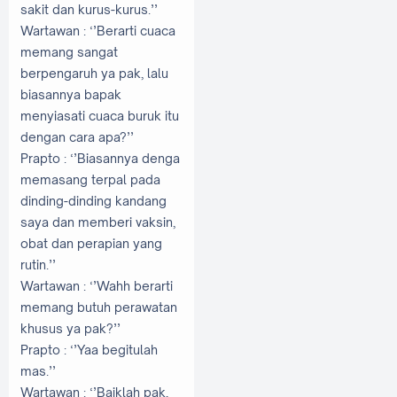
sakit dan kurus-kurus.’’
Wartawan
: ‘’Berarti cuaca
memang sangat
berpengaruh ya pak, lalu
biasannya bapak
menyiasati cuaca buruk itu
dengan cara apa?’’
Prapto
: ‘’Biasannya denga
memasang terpal pada
dinding-dinding kandang
saya dan memberi vaksin,
obat dan perapian yang
rutin.’’
Wartawan
: ‘’Wahh berarti
memang butuh perawatan
khusus ya pak?’’
Prapto
: ‘’Yaa begitulah
mas.’’
Wartawan
: ‘’Baiklah pak,