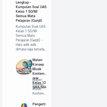
Lengkap -
Kumpulan Soal UAS
Kelas 1 SD/MI
Semua Mata
Pelajaran (Ganjil)
Kumpulan Soal UAS
Kelas 1 SD/MI
Semua Mata
Pelajaran (Ganjil) -
Halo adik adik
dimana saja berada,…
Materi
Konsep
Musik
Kontemp
orer
Materi
Kelas 12
Konsep
SMA/MA
Musik
Kontemp
orer
Kelas 12
Pengerti
SMA/MA