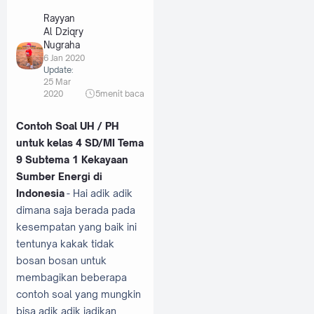
Rayyan
Al Dziqry
Nugraha
6 Jan 2020
Update:
25 Mar
2020
5
menit baca
Contoh Soal UH / PH
untuk kelas 4 SD/MI Tema
9 Subtema 1 Kekayaan
Sumber Energi di
Indonesia
- Hai adik adik
dimana saja berada pada
kesempatan yang baik ini
tentunya kakak tidak
bosan bosan untuk
membagikan beberapa
contoh soal yang mungkin
bisa adik adik jadikan