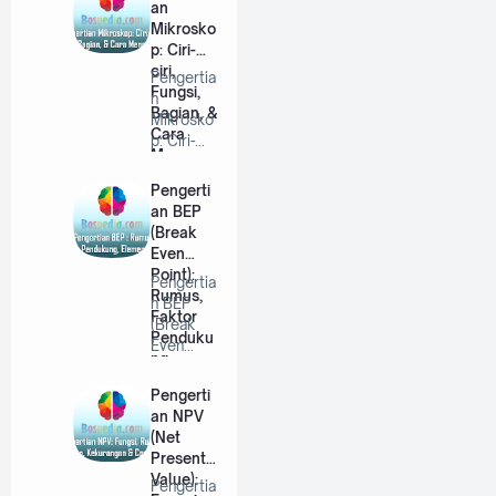
an
…
Mikrosko
p: Ciri-
ciri,
Pengertia
Fungsi,
n
Bagian, &
Mikrosko
Cara
p: Ciri-
Menggun
ciri,
akannya
Fungsi,
Pengerti
Bagian,…
an BEP
(Break
Even
Point):
Pengertia
Rumus,
n BEP
Faktor
(Break
Penduku
Even
ng,
Point):
Elemen
Rumus,
Pengerti
& Contoh
Faktor …
an NPV
Soal
(Net
Present
Value):
Pengertia