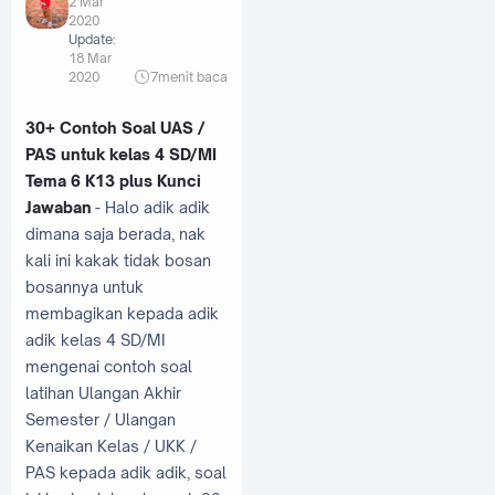
2 Mar
2020
Update:
18 Mar
2020
7
menit baca
30+ Contoh Soal UAS /
PAS untuk kelas 4 SD/MI
Tema 6 K13 plus Kunci
Jawaban
- Halo adik adik
dimana saja berada, nak
kali ini kakak tidak bosan
bosannya untuk
membagikan kepada adik
adik kelas 4 SD/MI
mengenai contoh soal
latihan Ulangan Akhir
Semester / Ulangan
Kenaikan Kelas / UKK /
PAS kepada adik adik, soal