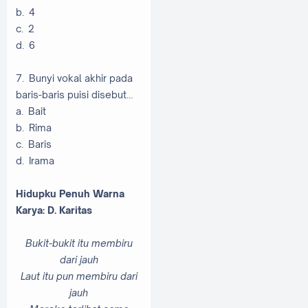
b. 4
c. 2
d. 6
7. Bunyi vokal akhir pada
baris-baris puisi disebut…
a. Bait
b. Rima
c. Baris
d. Irama
Hidupku Penuh Warna
Karya: D. Karitas
Bukit-bukit itu membiru
dari jauh
Laut itu pun membiru dari
jauh