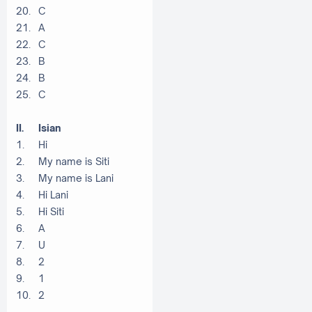
20.
C
21.
A
22.
C
23.
B
24.
B
25.
C
II.
Isian
1.
Hi
2.
My name is Siti
3.
My name is Lani
4.
Hi Lani
5.
Hi Siti
6.
A
7.
U
8.
2
9.
1
10.
2