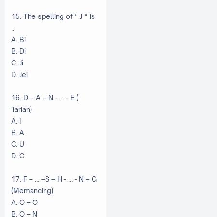
15. The spelling of “ J “ is
…
A. Bi
B. Di
C. Ji
D. Jei
16. D – A – N - … - E (
Tarian)
A. I
B. A
C. U
D. C
17. F – … –S – H - … - N – G
(Memancing)
A. O – O
B. O – N