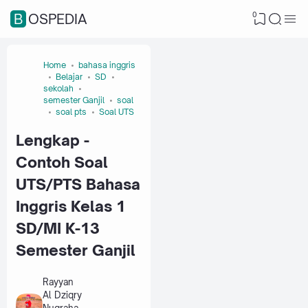
0
BOSPEDIA
Home
bahasa inggris
Belajar
SD
sekolah
semester Ganjil
soal
soal pts
Soal UTS
Lengkap -
Contoh Soal
UTS/PTS Bahasa
Inggris Kelas 1
SD/MI K-13
Semester Ganjil
Rayyan
Al Dziqry
Nugraha