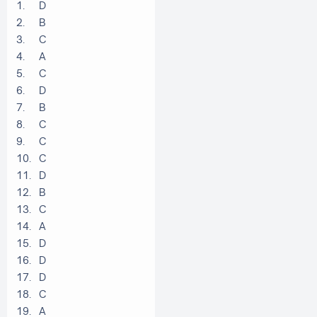
1.
D
2.
B
3.
C
4.
A
5.
C
6.
D
7.
B
8.
C
9.
C
10.
C
11.
D
12.
B
13.
C
14.
A
15.
D
16.
D
17.
D
18.
C
19.
A