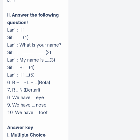
II. Answer the following
question!
Lani
: Hi
Siti
: ….(1)
Lani
: What is your name?
Siti
: ……………………….(2)
Lani
: My name is …..(3)
Siti
: Hi……(4)
Lani
: Hi……(5)
6. B – … - L – L (Bola)
7. R _ N (Berlari)
8. We have … eye
9. We have … nose
10. We have … foot
Answer key
I. Multiple Choice