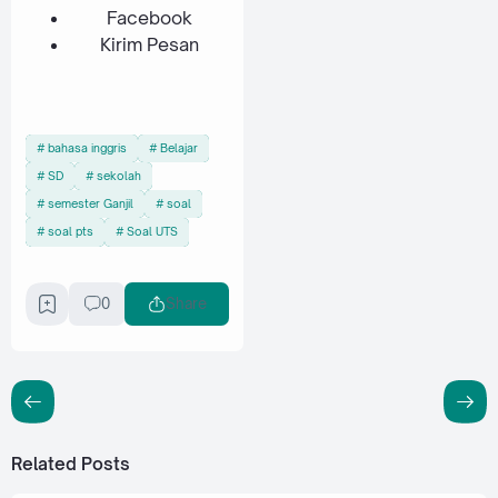
Facebook
Kirim Pesan
bahasa inggris
Belajar
SD
sekolah
semester Ganjil
soal
soal pts
Soal UTS
0
Share
Related Posts