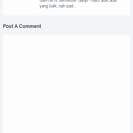
SMP/MTs Semester Ganjil - Halo adik adik
yang baik, nah pad
Post A Comment