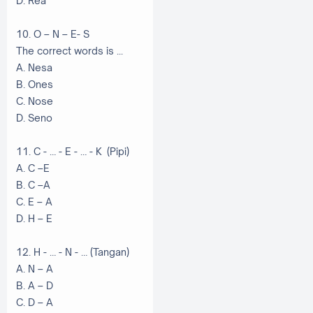
D. Rea
10. O – N – E- S
The correct words is ...
A. Nesa
B. Ones
C. Nose
D. Seno
11. C - … - E - … - K (Pipi)
A. C –E
B. C –A
C. E – A
D. H – E
12. H - … - N - … (Tangan)
A. N – A
B. A – D
C. D – A