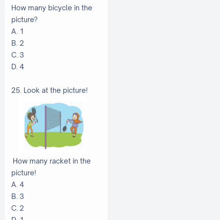
How many bicycle in the
picture?
A. 1
B. 2
C. 3
D. 4
25. Look at the picture!
How many racket in the
picture!
A. 4
B. 3
C. 2
D. 1