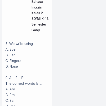
Bahasa
Inggris
Kelas 2
SD/MI K-13
Semester
Ganjil
8. We write using….
A. Eye
B. Ear
C. Fingers
D. Nose
9. A – E – R
The correct words is ...
A. Are
B. Era
C. Ear