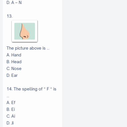
D. A – N
13.
The picture above is ...
A. Hand
B. Head
C. Nose
D. Ear
14. The spelling of “ F “ is
…
A. Ef
B. Ei
C. Ai
D. Ji