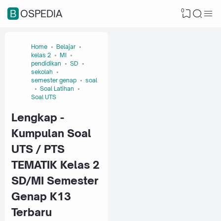
0
BOSPEDIA
Home
Belajar
kelas 2
MI
pendidikan
SD
sekolah
semester genap
soal
Soal Latihan
Soal UTS
Lengkap -
Kumpulan Soal
UTS / PTS
TEMATIK Kelas 2
SD/MI Semester
Genap K13
Terbaru