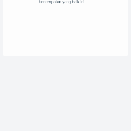
kesempatan yang baik ini
29 Juli 2020
Lengkap - Kumpulan RPP 1 Lembar PAI
Kelas 2 SD/MI Semester Ganjil Revisi 2020