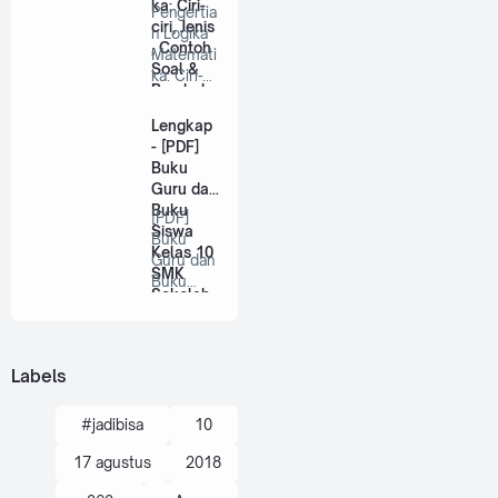
ka: Ciri-
Pengertia
ciri, Jenis
n Logika
, Contoh
Matemati
Soal &
ka: Ciri-
Pembaha
ciri, Jenis
sannya
, …
Lengkap
- [PDF]
Buku
Guru dan
Buku
[PDF]
Siswa
Buku
Kelas 10
Guru dan
SMK
Buku
Sekolah
Siswa
Pengger
Kelas 10
ak
SMK
Semua
Sekol…
Labels
Mata
Pelajaran
#jadibisa
10
17 agustus
2018