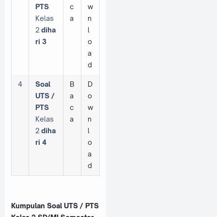
PTS
c
w
Kelas
a
n
2
diha
l
ri 3
o
a
d
4
Soal
B
D
UTS /
a
o
PTS
c
w
Kelas
a
n
2
diha
l
ri 4
o
a
d
Kumpulan Soal UTS / PTS