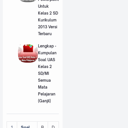
Untuk
Kelas 2 SD
Kurikulum
2013 Versi
Terbaru
Lengkap -
Kumpulan
Soal UAS
Kelas 2
SD/MI
Semua
Mata
Pelajaran
(Ganjil)
1
Soal
B
D