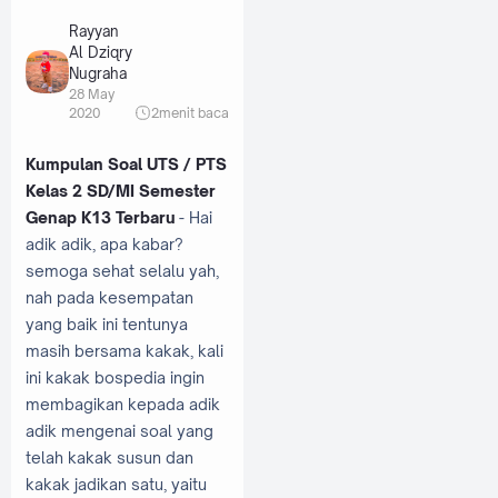
Rayyan
Al Dziqry
Nugraha
28 May
2020
2
menit baca
Kumpulan Soal UTS / PTS
Kelas 2 SD/MI Semester
Genap K13 Terbaru
- Hai
adik adik, apa kabar?
semoga sehat selalu yah,
nah pada kesempatan
yang baik ini tentunya
masih bersama kakak, kali
ini kakak bospedia ingin
membagikan kepada adik
adik mengenai soal yang
telah kakak susun dan
kakak jadikan satu, yaitu