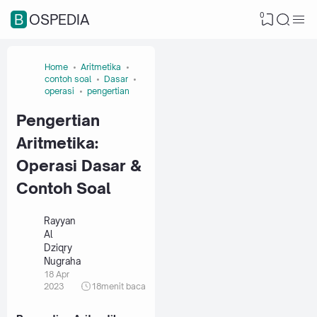
0
BOSPEDIA
Home
Aritmetika
contoh soal
Dasar
operasi
pengertian
Pengertian
Aritmetika:
Operasi Dasar &
Contoh Soal
Rayyan
Al
Dziqry
Nugraha
18 Apr
2023
18
menit baca