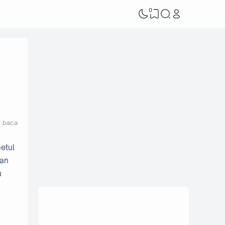
0
t baca
etul
han
u