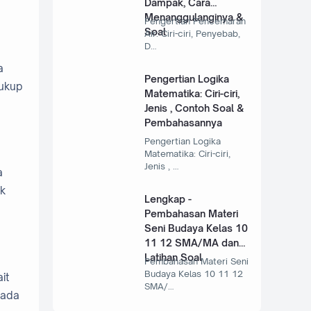
Dampak, Cara
Menanggulanginya &
Pengertian Pencemaran
Soal
Air: Ciri-ciri, Penyebab,
D…
a
Pengertian Logika
cukup
Matematika: Ciri-ciri,
Jenis , Contoh Soal &
Pembahasannya
Pengertian Logika
Matematika: Ciri-ciri,
Jenis , …
a
ak
Lengkap -
Pembahasan Materi
Seni Budaya Kelas 10
11 12 SMA/MA dan
Latihan Soal
Pembahasan Materi Seni
Budaya Kelas 10 11 12
it
SMA/…
 ada