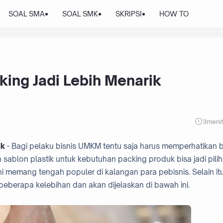
SOAL SMA
SOAL SMK
SKRIPSI
HOW TO
king Jadi Lebih Menarik
3
meni
ik
- Bagi pelaku bisnis UMKM tentu saja harus memperhatikan b
ablon plastik untuk kebutuhan packing produk bisa jadi pili
 memang tengah populer di kalangan para pebisnis. Selain it
eberapa kelebihan dan akan dijelaskan di bawah ini.