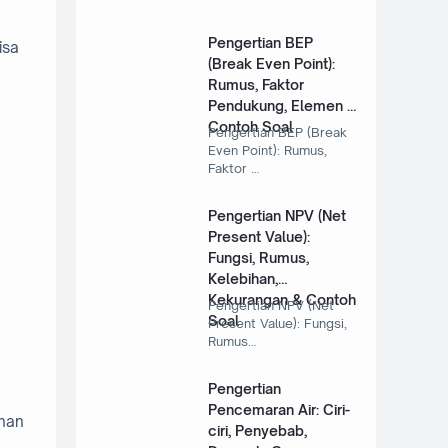
Pengertian BEP
isa
(Break Even Point):
Rumus, Faktor
Pendukung, Elemen &
Contoh Soal
Pengertian BEP (Break
Even Point): Rumus,
Faktor …
Pengertian NPV (Net
Present Value):
Fungsi, Rumus,
Kelebihan,
Kekurangan & Contoh
Pengertian NPV (Net
Soal
Present Value): Fungsi,
Rumus…
Pengertian
Pencemaran Air: Ciri-
ahan
ciri, Penyebab,