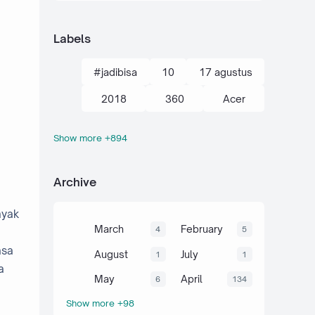
Labels
#jadibisa
10
17 agustus
2018
360
Acer
Show more +894
action kamera
adik
Administrasi
adsense
Archive
agustus
ahli
air
akal
nyak
akhir tahun
akuntansi
March
February
4
5
asa
al-quran hadits
alami
alat
August
July
1
1
a
aljabar
Alkana
amalan
May
April
6
134
Show more +98
Anaerob
Anak
Android