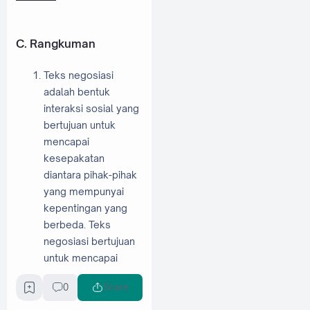
C. Rangkuman
Teks negosiasi
adalah bentuk
interaksi sosial yang
bertujuan untuk
mencapai
kesepakatan
diantara pihak-pihak
yang mempunyai
kepentingan yang
berbeda. Teks
negosiasi bertujuan
untuk mencapai
penyelesaian dan
0
Share
kesepakatan dari
mereka yang