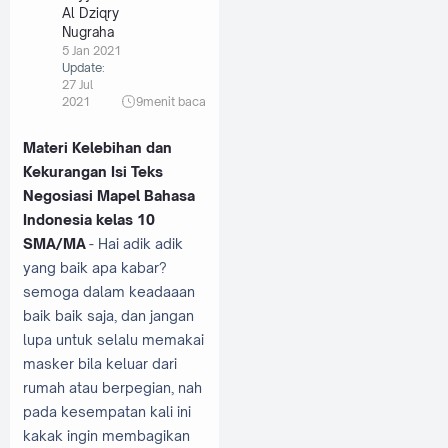
Al Dziqry
Nugraha
5 Jan 2021
Update:
27 Jul
2021
9
menit baca
Materi Kelebihan dan
Kekurangan Isi Teks
Negosiasi Mapel Bahasa
Indonesia kelas 10
SMA/MA
- Hai adik adik
yang baik apa kabar?
semoga dalam keadaaan
baik baik saja, dan jangan
lupa untuk selalu memakai
masker bila keluar dari
rumah atau berpegian, nah
pada kesempatan kali ini
kakak ingin membagikan