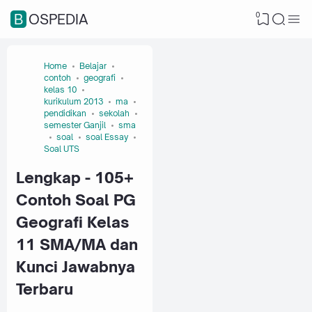
0
BOSPEDIA
Home
Belajar
contoh
geografi
kelas 10
kurikulum 2013
ma
pendidikan
sekolah
semester Ganjil
sma
soal
soal Essay
Soal UTS
Lengkap - 105+
Contoh Soal PG
Geografi Kelas
11 SMA/MA dan
Kunci Jawabnya
Terbaru