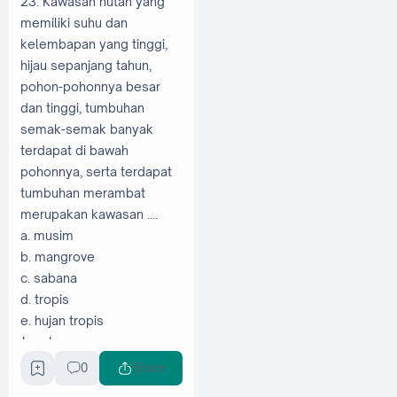
23. Kawasan hutan yang
memiliki suhu dan
kelembapan yang tinggi,
hijau sepanjang tahun,
pohon-pohonnya besar
dan tinggi, tumbuhan
semak-semak banyak
terdapat di bawah
pohonnya, serta terdapat
tumbuhan merambat
merupakan kawasan ....
a. musim
b. mangrove
c. sabana
d. tropis
e. hujan tropis
Jawaban: e
0
Share
24. Hutan yang terdiri atas