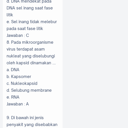
d. DNA mendekat pada
DNA sel inang saat fase
litik
e. Sel inang tidak melebur
pada saat fase litik
Jawaban : C
8. Pada mikroorganisme
virus terdapat asam
nukleat yang diselubungi
oleh kapsid dinamakan ….
a. DNA
b. Kapsomer
c. Nukleokapsid
d. Selubung membrane
e. RNA
Jawaban : A
9. Di bawah ini jenis
penyakit yang disebabkan