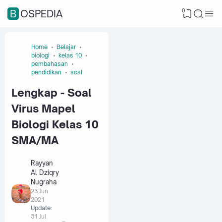
0
BOSPEDIA
Home
Belajar
biologi
kelas 10
pembahasan
pendidikan
soal
Lengkap - Soal
Virus Mapel
Biologi Kelas 10
SMA/MA
Rayyan
Al Dziqry
Nugraha
23 Jun
2021
Update:
31 Jul