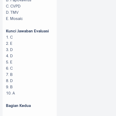
C. CVPD
D. TMV
E. Mosaic
Kunci Jawaban Evaluasi
1. C
2. E
3. D
4. D
5. E
6. C
7. B
8. D
9. B
10. A
Bagian Kedua