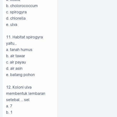
b. cholorococcum
c. spirogyra
d. chlorella
e. ulva
11. Habitat spirogyra
yaitu...
a. tanah humus
b. air tawar
c. air payau
d. air asin
e. batang pohon
12. Koloni ulva
membentuk lembaran
setebal ... sel
a. 7
b. 1