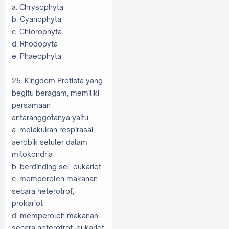
a. Chrysophyta
b. Cyanophyta
c. Chlorophyta
d. Rhodopyta
e. Phaeophyta
25. Kingdom Protista yang
begitu beragam, memiliki
persamaan
antaranggotanya yaitu ….
a. melakukan respirasai
aerobik seluler dalam
mitokondria
b. berdinding sel, eukariot
c. memperoleh makanan
secara heterotrof,
prokariot
d. memperoleh makanan
secara heterotrof, eukariot