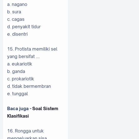
a. nagano
b. sura
c. cagas
d. penyakit tidur
e. disentri
15. Protista memiliki sel
yang bersifat ….
a. eukariotik
b. ganda
c. prokariotik
d. tidak bermembran
e. tunggal
Baca juga -
Soal Sistem
Klasifikasi
16. Rongga untuk
mengeluarkan sisa