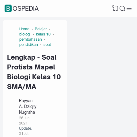
0
BOSPEDIA
Home
Belajar
biologi
kelas 10
pembahasan
pendidikan
soal
Lengkap - Soal
Protista Mapel
Biologi Kelas 10
SMA/MA
Rayyan
Al Dziqry
Nugraha
26 Jun
2021
Update:
31 Jul