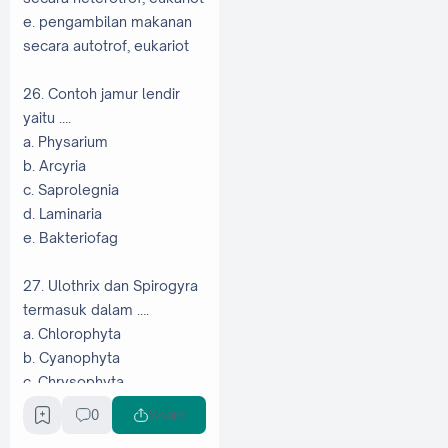
e. pengambilan makanan
secara autotrof, eukariot
26. Contoh jamur lendir
yaitu ….
a. Physarium
b. Arcyria
c. Saprolegnia
d. Laminaria
e. Bakteriofag
27. Ulothrix dan Spirogyra
termasuk dalam ….
a. Chlorophyta
b. Cyanophyta
c. Chrysophyta
d. Rhodopyta
0
Share
e. Phaeophyta