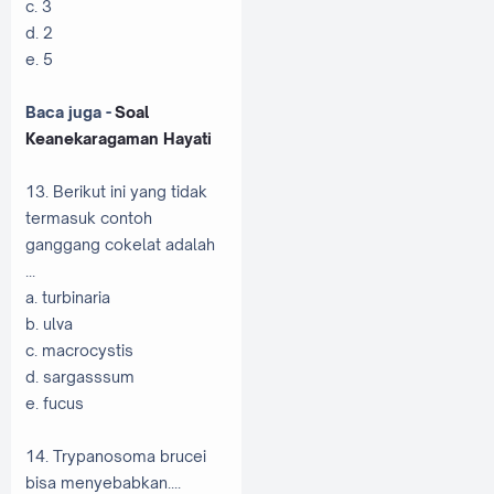
c. 3
d. 2
e. 5
Baca juga -
Soal
Keanekaragaman Hayati
13. Berikut ini yang tidak
termasuk contoh
ganggang cokelat adalah
...
a. turbinaria
b. ulva
c. macrocystis
d. sargasssum
e. fucus
14. Trypanosoma brucei
bisa menyebabkan....