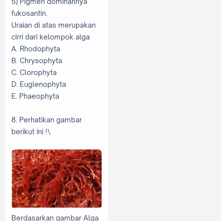
5) Pigmen dominannya
fukosantin.
Uraian di atas merupakan
cirri dari kelompok alga
A. Rhodophyta
B. Chrysophyta
C. Clorophyta
D. Euglenophyta
E. Phaeophyta
8. Perhatikan gambar
berikut ini !\
Berdasarkan gambar Alga