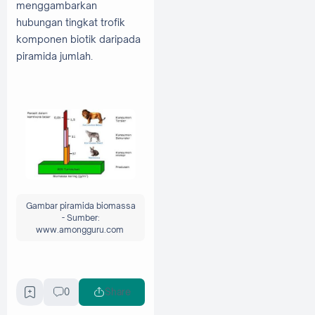
menggambarkan
hubungan tingkat trofik
komponen biotik daripada
piramida jumlah.
Gambar piramida biomassa
-
Sumber:
www.amongguru.com
Piramida biomassa
0
Share
dibedakan menjadi dua,