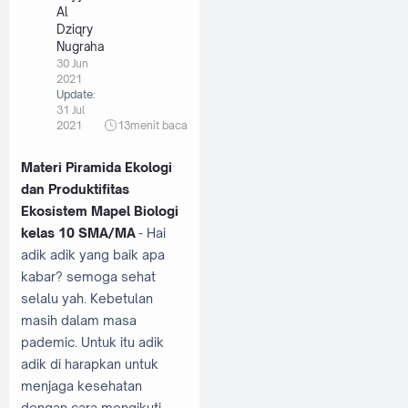
Al
Dziqry
Nugraha
30 Jun
2021
Update:
31 Jul
2021
13
menit baca
Materi Piramida Ekologi
dan Produktifitas
Ekosistem Mapel Biologi
kelas 10 SMA/MA
- Hai
adik adik yang baik apa
kabar? semoga sehat
selalu yah. Kebetulan
masih dalam masa
pademic. Untuk itu adik
adik di harapkan untuk
menjaga kesehatan
dengan cara mengikuti