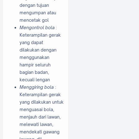
dengan tujuan
mengumpan atau
mencetak gol
Mengontrol bola
:
Keterampilan gerak
yang dapat
dilakukan dengan
menggunakan
hampir seluruh
bagian badan,
kecuali lengan
Menggiring bola
:
Keterampilan gerak
yang dilakukan untuk
menguasai bola,
menjauh dari lawan,
melewati lawan,
mendekati gawang