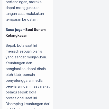
pertandingan, mereka
dapat menggunakan
tangan saat melakukan
lemparan ke dalam.
Baca juga -
Soal Senam
Ketangkasan
Sepak bola saat ini
menjadi sebuah bisnis
yang sangat menjanjikan.
Keuntungan dan
penghasilan dapat diraih
oleh klub, pemain,
penyelenggara, media
penyiaran, dan masyarakat
pelaku sepak bola
profesional saat ini.
Disamping keuntungan dari