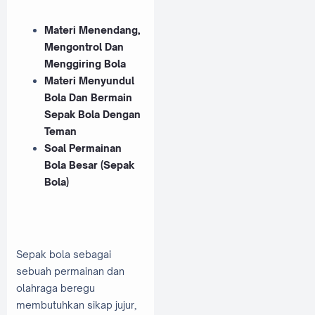
Materi Menendang,
Mengontrol Dan
Menggiring Bola
Materi Menyundul
Bola Dan Bermain
Sepak Bola Dengan
Teman
Soal Permainan
Bola Besar (Sepak
Bola)
Sepak bola sebagai
sebuah permainan dan
olahraga beregu
membutuhkan sikap jujur,