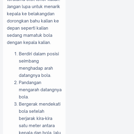
Jangan lupa untuk menarik
kepala ke belakangdan
dorongkan bahu kalian ke
depan seperti kalian
sedang mamatuk bola
dengan kepala kalian.
Berdiri dalam posisi
seimbang
menghadap arah
datangnya bola.
Pandangan
mengarah datangnya
bola.
Bergerak mendekati
bola setelah
berjarak kira-kira
satu meter antara
kepala dan bola, lalu