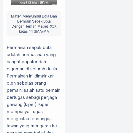
Materi Menyundul Bola Dan
Bermain Sepak Bola
Dengan Teman Mapel PJOK
kelas 11 SMA/MA
Permainan sepak bola
adalah permaianan yang
sangat populer dan
digemari di seluruh dunia.
Permainan ini dimainkan
oleh sebelas orang
pemain, salah satu pemain
bertugas sebagi penjaga
gawang (kiper). Kiper
mempunyai tugas
menghalau tendangan
lawan yang mengarah ke
gawang agar bola tidak