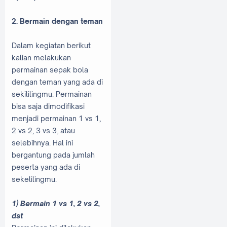
2. Bermain dengan teman
Dalam kegiatan berikut
kalian melakukan
permainan sepak bola
dengan teman yang ada di
sekililingmu. Permainan
bisa saja dimodifikasi
menjadi permainan 1 vs 1,
2 vs 2, 3 vs 3, atau
selebihnya. Hal ini
bergantung pada jumlah
peserta yang ada di
sekelilingmu.
1) Bermain 1 vs 1, 2 vs 2,
dst