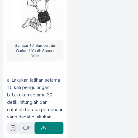
Gambar 16:
Sumber; Jim
Garland, Youth Soccer
Drills
a. Lakukan latihan selama
10 kali pengulangan!
b. Lakukan selama 30
detik, hitunglah dan
catatlah berapa percobaan
yang dapat dilakukan!
c. Buatlah refleksi, apakah
0
Share
hasil sundulan kepalamu