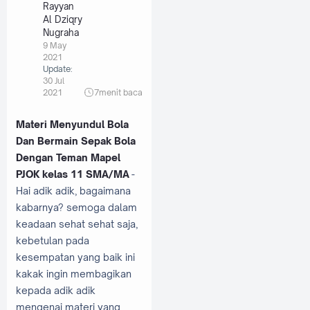
Rayyan
Al Dziqry
Nugraha
9 May
2021
Update:
30 Jul
2021
7
menit baca
Materi Menyundul Bola
Dan Bermain Sepak Bola
Dengan Teman Mapel
PJOK kelas 11 SMA/MA
-
Hai adik adik, bagaimana
kabarnya? semoga dalam
keadaan sehat sehat saja,
kebetulan pada
kesempatan yang baik ini
kakak ingin membagikan
kepada adik adik
mengenai materi yang