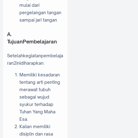
mulai dari
pergelangan tangan
sampai jari tangan
A.
TujuanPembelajaran
Setelahkegiatanpembelaja
ran2inidiharapkan:
Memiliki kesadaran
tentang arti penting
merawat tubuh
sebagai wujud
syukur terhadap
Tuhan Yang Maha
Esa.
Kalian memiliki
disiplin dan rasa