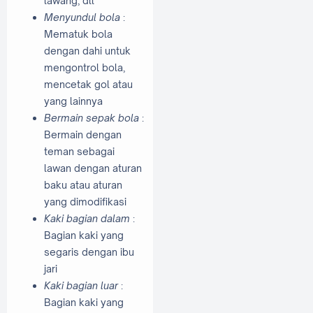
lawang, dll
Menyundul bola
:
Mematuk bola
dengan dahi untuk
mengontrol bola,
mencetak gol atau
yang lainnya
Bermain sepak bola
:
Bermain dengan
teman sebagai
lawan dengan aturan
baku atau aturan
yang dimodifikasi
Kaki bagian dalam
:
Bagian kaki yang
segaris dengan ibu
jari
Kaki bagian luar
:
Bagian kaki yang