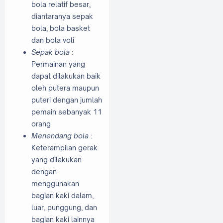
bola relatif besar,
diantaranya sepak
bola, bola basket
dan bola voli
Sepak bola
:
Permainan yang
dapat dilakukan baik
oleh putera maupun
puteri dengan jumlah
pemain sebanyak 11
orang
Menendang bola
:
Keterampilan gerak
yang dilakukan
dengan
menggunakan
bagian kaki dalam,
luar, punggung, dan
bagian kaki lainnya