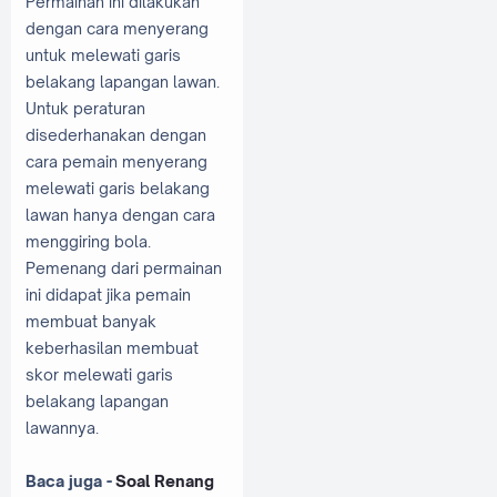
Permainan ini dilakukan
dengan cara menyerang
untuk melewati garis
belakang lapangan lawan.
Untuk peraturan
disederhanakan dengan
cara pemain menyerang
melewati garis belakang
lawan hanya dengan cara
menggiring bola.
Pemenang dari permainan
ini didapat jika pemain
membuat banyak
keberhasilan membuat
skor melewati garis
belakang lapangan
lawannya.
Baca juga -
Soal Renang