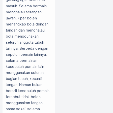
masuk. Selama bermain
menghalau serangan
lawan, kiper boleh
menangkap bola dengan
tangan dan menghalau
bola menggunakan
seluruh anggota tubuh
lainnya. Berbeda dengan
sepuluh pemain lainnya,
selama permainan
kesepuluh pemain lain
menggunakan seluruh
bagian tubuh, kecuali
lengan. Namun bukan
berarti kesepuluh pemain
tersebut tidak boleh
menggunakan tangan
sama sekali selama