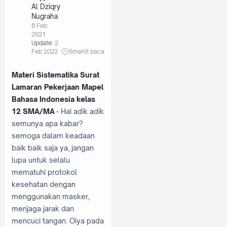
Al Dziqry
Nugraha
8 Feb
2021
Update:
2
Feb 2022
6
menit baca
Materi Sistematika Surat
Lamaran Pekerjaan Mapel
Bahasa Indonesia kelas
12 SMA/MA
- Hai adik adik
semunya apa kabar?
semoga dalam keadaan
baik baik saja ya, jangan
lupa untuk selalu
mematuhi protokol
kesehatan dengan
menggunakan masker,
menjaga jarak dan
mencuci tangan. Oiya pada