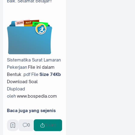
baik. Selamat belajar!!
Sistematika Surat Lamaran
Pekerjaan
File ini dalam
Bentuk .
pdf File
Size 74Kb
Download Soal
Diupload
oleh
www.bospedia.com
Baca juga yang sejenis
Materi Bahasa
0
Share
Indonesia Kelas 10