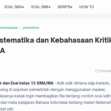
SOAL SMA
SOAL SMK
SKRIPSI
HOW TO
pembahasan
pendidikan
stematika dan Kebahasaan Kriti
MA
10
meni
ik dan Esai kelas 12 SMA/MA
- Adik adik dimana saja berada,
n yang di anjurkan pemerintah dengan menggunakan masker,
iasanya kakak ingin membagikan file tentang contoh soal lati
il dari mata pelajaran Bahasa Indonesia tentang materi Sistemat
aat yah.