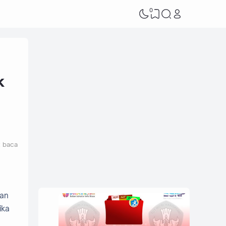
0
k
t baca
han
ika