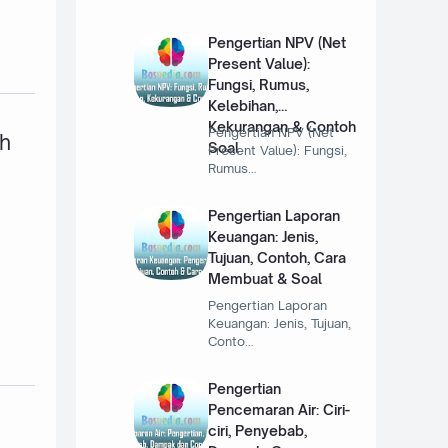
Pengertian NPV (Net
Present Value):
Fungsi, Rumus,
Kelebihan,
Kekurangan & Contoh
Pengertian NPV (Net
ah
Soal
Present Value): Fungsi,
Rumus…
Pengertian Laporan
Keuangan: Jenis,
Tujuan, Contoh, Cara
Membuat & Soal
Pengertian Laporan
Keuangan: Jenis, Tujuan,
Conto…
Pengertian
Pencemaran Air: Ciri-
ciri, Penyebab,