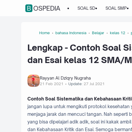
BOSPEDIA
SOAL SD
SOAL SMP
Home
bahasa Indonesia
Belajar
kelas 12
Lengkap - Contoh Soal Si
dan Esai kelas 12 SMA/
Rayyan Al Dziqry Nugraha
21 Feb 2021
Update:
27 Jul 2021
Contoh Soal Sistematika dan Kebahasaan Krit
jangan lupa untuk mengikuti protokol kesehata
menjaga jarak dan mencuci tangan. Nah seperti b
yang bisa dipelajari adik adik, soal ini kakak amb
dan Kebahasaan Kritik dan Esai. Semoga bermanf