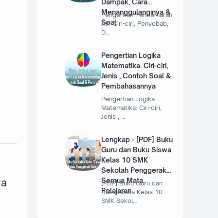
Dampak, Cara
Menanggulanginya &
Pengertian Pencemaran
Soal
Air: Ciri-ciri, Penyebab,
D…
Pengertian Logika
Matematika: Ciri-ciri,
Jenis , Contoh Soal &
Pembahasannya
Pengertian Logika
Matematika: Ciri-ciri,
Jenis , …
Lengkap - [PDF] Buku
Guru dan Buku Siswa
Kelas 10 SMK
Sekolah Penggerak
Semua Mata
ya
[PDF] Buku Guru dan
Pelajaran
Buku Siswa Kelas 10
SMK Sekol…