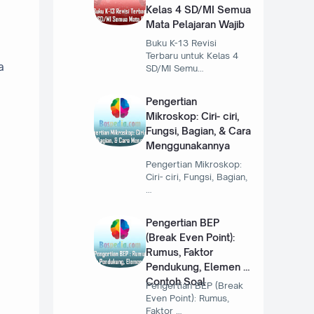
Kelas 4 SD/MI Semua
Mata Pelajaran Wajib
Buku K-13 Revisi
Terbaru untuk Kelas 4
a
SD/MI Semu…
Pengertian
Mikroskop: Ciri- ciri,
Fungsi, Bagian, & Cara
Menggunakannya
Pengertian Mikroskop:
Ciri- ciri, Fungsi, Bagian,
…
Pengertian BEP
(Break Even Point):
Rumus, Faktor
Pendukung, Elemen &
Contoh Soal
Pengertian BEP (Break
Even Point): Rumus,
Faktor …