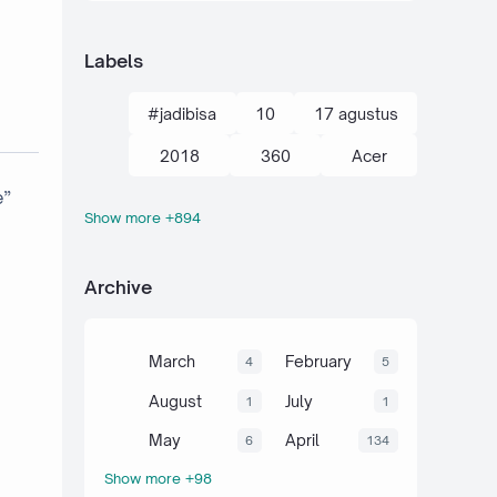
Labels
#jadibisa
10
17 agustus
2018
360
Acer
e”
Show more +894
action kamera
adik
Administrasi
adsense
Archive
agustus
ahli
air
akal
akhir tahun
akuntansi
March
February
4
5
al-quran hadits
alami
alat
August
July
1
1
aljabar
Alkana
amalan
May
April
6
134
Show more +98
Anaerob
Anak
Android