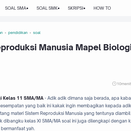
SOAL SMA
SOAL SMK
SKRIPSI
HOW TO
an
pendidikan
soal
eproduksi Manusia Mapel Biolog
10
meni
gi Kelas 11 SMA/MA
- Adik adik dimana saja berada, apa kaba
esempatan yang baik ini kakak ingin membagikan kepada adik
tang materi Sistem Reproduksi Manusia yang tentunya diambil 
uk dibangku kelas XI SMA/MA soal ini juga dilengkapi dengan k
 bermanfaat yah.