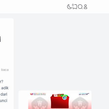
0
i
t baca
r?
 adik
dari
unci