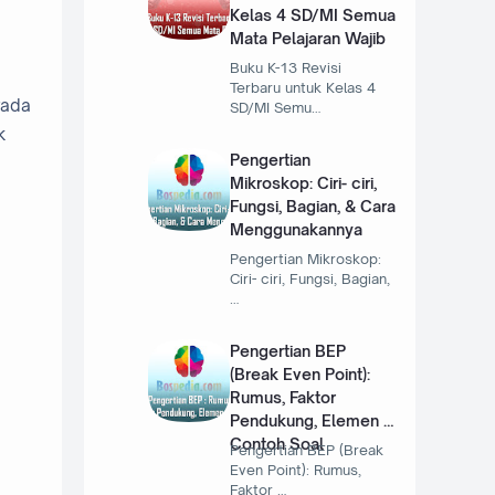
Kelas 4 SD/MI Semua
Mata Pelajaran Wajib
Buku K-13 Revisi
Terbaru untuk Kelas 4
rada
SD/MI Semu…
k
Pengertian
Mikroskop: Ciri- ciri,
Fungsi, Bagian, & Cara
Menggunakannya
Pengertian Mikroskop:
Ciri- ciri, Fungsi, Bagian,
…
Pengertian BEP
(Break Even Point):
Rumus, Faktor
Pendukung, Elemen &
Contoh Soal
Pengertian BEP (Break
Even Point): Rumus,
Faktor …