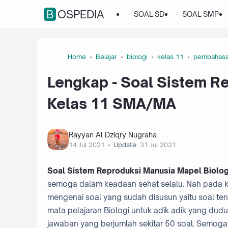
BOSPEDIA
SOAL SD
SOAL SMP
Home
Belajar
biologi
kelas 11
pembahas
Lengkap - Soal Sistem R
Kelas 11 SMA/MA
Rayyan Al Dziqry Nugraha
14 Jul 2021
Update:
31 Jul 2021
Soal Sistem Reproduksi Manusia Mapel Biolo
semoga dalam keadaan sehat selalu. Nah pada k
mengenai soal yang sudah disusun yaitu soal ten
mata pelajaran Biologi untuk adik adik yang dud
jawaban yang berjumlah sekitar 50 soal. Semoga