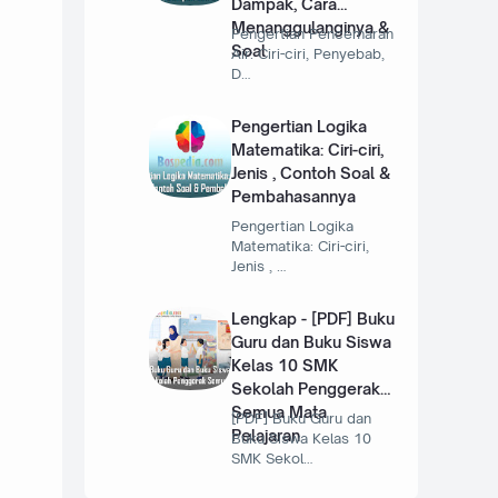
Dampak, Cara
Menanggulanginya &
Pengertian Pencemaran
Soal
Air: Ciri-ciri, Penyebab,
D…
Pengertian Logika
Matematika: Ciri-ciri,
Jenis , Contoh Soal &
Pembahasannya
Pengertian Logika
Matematika: Ciri-ciri,
Jenis , …
Lengkap - [PDF] Buku
Guru dan Buku Siswa
Kelas 10 SMK
Sekolah Penggerak
Semua Mata
[PDF] Buku Guru dan
Pelajaran
Buku Siswa Kelas 10
SMK Sekol…