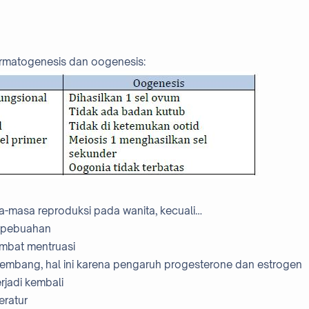
rmatogenesis dan oogenesis:
sa-masa reproduksi pada wanita, kecuali…
wa pebuahan
ambat mentruasi
gembang, hal ini karena pengaruh progesterone dan estrogen
rjadi kembali
teratur