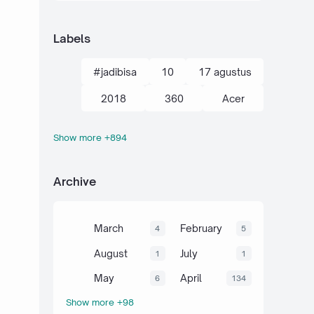
Labels
#jadibisa
10
17 agustus
2018
360
Acer
Show more +894
action kamera
adik
Administrasi
adsense
Archive
agustus
ahli
air
akal
akhir tahun
akuntansi
March
February
4
5
al-quran hadits
alami
alat
August
July
1
1
aljabar
Alkana
amalan
May
April
6
134
Show more +98
Anaerob
Anak
Android