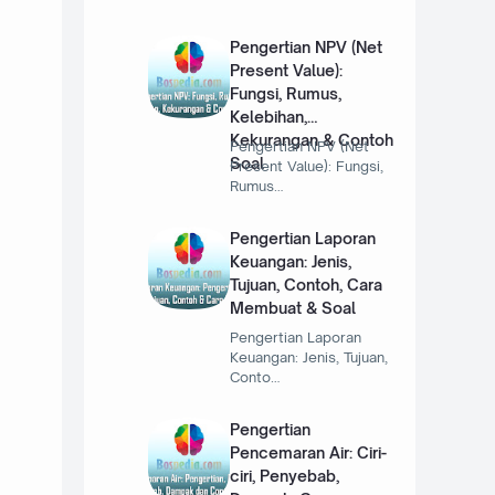
Pengertian NPV (Net
Present Value):
Fungsi, Rumus,
Kelebihan,
Kekurangan & Contoh
Pengertian NPV (Net
Soal
Present Value): Fungsi,
Rumus…
Pengertian Laporan
Keuangan: Jenis,
Tujuan, Contoh, Cara
Membuat & Soal
Pengertian Laporan
Keuangan: Jenis, Tujuan,
Conto…
Pengertian
Pencemaran Air: Ciri-
ciri, Penyebab,