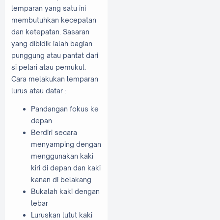
lemparan yang satu ini
membutuhkan kecepatan
dan ketepatan. Sasaran
yang dibidik ialah bagian
punggung atau pantat dari
si pelari atau pemukul.
Cara melakukan lemparan
lurus atau datar :
Pandangan fokus ke
depan
Berdiri secara
menyamping dengan
menggunakan kaki
kiri di depan dan kaki
kanan di belakang
Bukalah kaki dengan
lebar
Luruskan lutut kaki