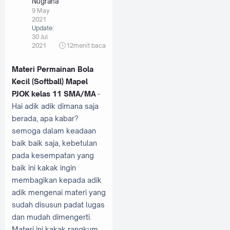
Nugraha
9 May
2021
Update:
30 Jul
2021
12
menit baca
Materi Permainan Bola
Kecil (Softball) Mapel
PJOK kelas 11 SMA/MA
-
Hai adik adik dimana saja
berada, apa kabar?
semoga dalam keadaan
baik baik saja, kebetulan
pada kesempatan yang
baik ini kakak ingin
membagikan kepada adik
adik mengenai materi yang
sudah disusun padat lugas
dan mudah dimengerti.
Materi ini kakak rangkum