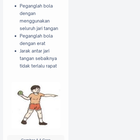
Peganglah bola
dengan
menggunakan
seluruh jari tangan
Peganglah bola
dengan erat
Jarak antar jari
tangan sebaiknya
tidak terlalu rapat