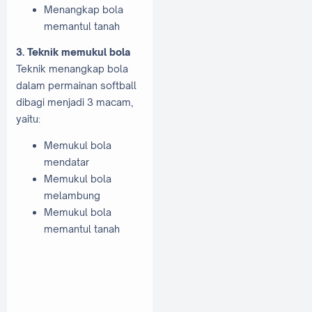
Menangkap bola
memantul tanah
3. Teknik memukul bola
Teknik menangkap bola
dalam permainan softball
dibagi menjadi 3 macam,
yaitu:
Memukul bola
mendatar
Memukul bola
melambung
Memukul bola
memantul tanah