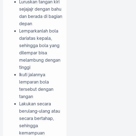
Luruskan tangan kiri
sejajajr dengan bahu
dan berada di bagian
depan
Lemparkanlah bola
dariatas kepala,
sehingga bola yang
dilempar bisa
melambung dengan
tinggi
Ikuti jalannya
lemparan bola
tersebut dengan
tangan
Lakukan secara
berulang-ulang atau
secara bertahap,
sehingga
kemampuan