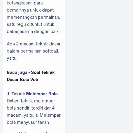
ketangkasan para
pemainnya untuk dapat
memenangkan permainan,
satu regu dituntut untuk
bekerjasama dengan baik.
Ada 3 macam teknik dasar
dalam permainan softball,
yaitu:
Baca juga -
Soal Teknik
Dasar Bola Voli
1. Teknik Melempar Bola
Dalam teknik melempar
bola sendiri terdiri dar 4
macam, yaitu: a. Melempar
bola menyusur tanah