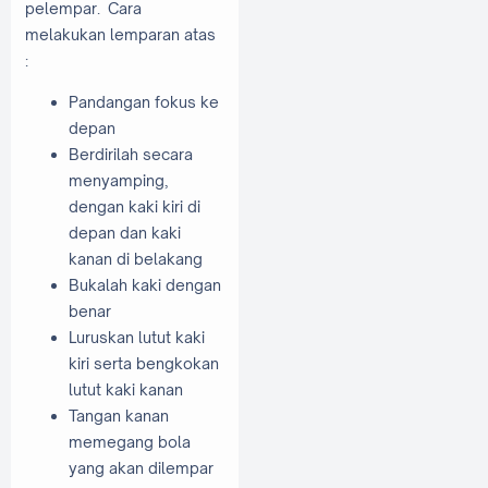
pelempar. Cara
melakukan lemparan atas
:
Pandangan fokus ke
depan
Berdirilah secara
menyamping,
dengan kaki kiri di
depan dan kaki
kanan di belakang
Bukalah kaki dengan
benar
Luruskan lutut kaki
kiri serta bengkokan
lutut kaki kanan
Tangan kanan
memegang bola
yang akan dilempar