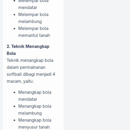
Melempar bola
mendatar
Melempar bola
melambung
Melempar bola
memantul tanah
2. Teknik Menangkap
Bola
Teknik menangkap bola
dalam permainanan
softball dibagi menjadi 4
macam, yaitu:
Menangkap bola
mendatar
Menangkap bola
melambung
Menangkap bola
menyusur tanah