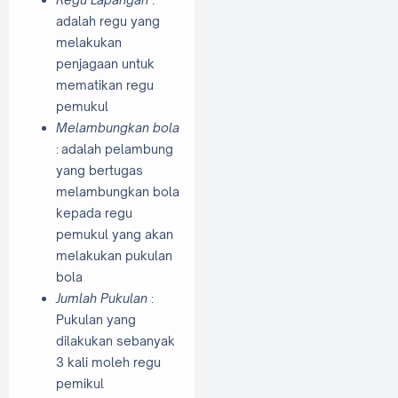
adalah regu yang
melakukan
penjagaan untuk
mematikan regu
pemukul
Melambungkan bola
:
adalah pelambung
yang bertugas
melambungkan bola
kepada regu
pemukul yang akan
melakukan pukulan
bola
Jumlah Pukulan
:
Pukulan yang
dilakukan sebanyak
3 kali moleh regu
pemikul