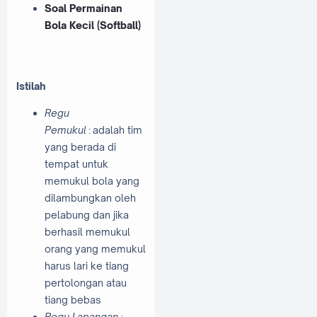
Soal Permainan
Bola Kecil (Softball)
Istilah
Regu
Pemukul
:
adalah tim
yang berada di
tempat untuk
memukul bola yang
dilambungkan oleh
pelabung dan jika
berhasil memukul
orang yang memukul
harus lari ke tiang
pertolongan atau
tiang bebas
Regu Lapangan
: