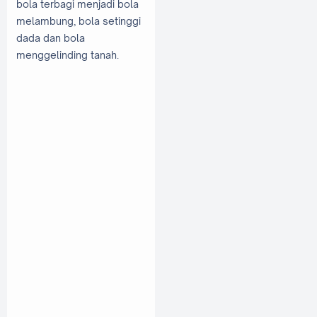
bola terbagi menjadi bola
melambung, bola setinggi
dada dan bola
menggelinding tanah.