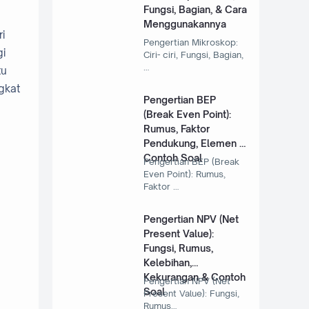
Fungsi, Bagian, & Cara
Menggunakannya
i
Pengertian Mikroskop:
gi
Ciri- ciri, Fungsi, Bagian,
…
tu
gkat
Pengertian BEP
(Break Even Point):
Rumus, Faktor
Pendukung, Elemen &
a
Contoh Soal
Pengertian BEP (Break
Even Point): Rumus,
Faktor …
Pengertian NPV (Net
Present Value):
Fungsi, Rumus,
Kelebihan,
Kekurangan & Contoh
Pengertian NPV (Net
Soal
Present Value): Fungsi,
Rumus…