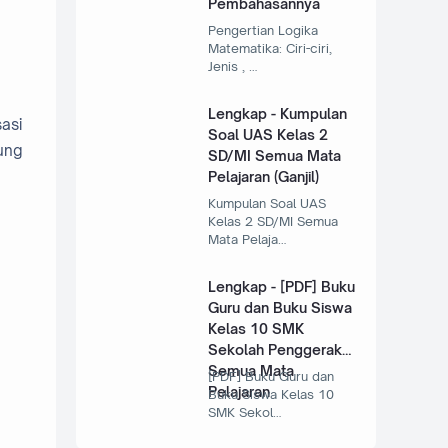
Pembahasannya
Pengertian Logika
Matematika: Ciri-ciri,
Jenis , …
Lengkap - Kumpulan
asi
Soal UAS Kelas 2
gung
SD/MI Semua Mata
Pelajaran (Ganjil)
Kumpulan Soal UAS
Kelas 2 SD/MI Semua
Mata Pelaja…
Lengkap - [PDF] Buku
Guru dan Buku Siswa
Kelas 10 SMK
Sekolah Penggerak
Semua Mata
[PDF] Buku Guru dan
Pelajaran
Buku Siswa Kelas 10
SMK Sekol…