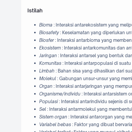
Istilah
Bioma
:
Interaksi antarekosistem yang meli
Biosafety
: Keselamatan yang diperlukan un
Biosfer
: Interaksi antarbioma yang membe
Ekosistem
: Interaksi antarkomunitas dan 
Jaringan
: Interaksi antarsel yang bentuk d
Komunitas
: Interaksi antarpopulasi di suat
Limbah
: Bahan sisa yang dihasilkan dari s
Molekul
: Gabungan unsur-unsur yang mem
Organ
: Interaksi antarjaringan yang mempu
Organisme/individu
:
Interaksi antarsistem
Populasi
: Interaksi antarindividu sejenis di
Sel
: Interaksi antarmolekul yang membentuk
Sistem organ
: Interaksi antarorgan yang me
Variabel bebas
: Faktor yang dibuat berva