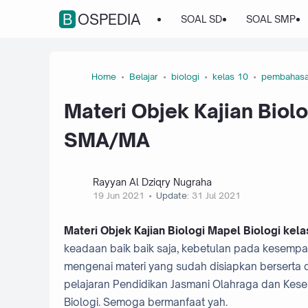
BOSPEDIA
SOAL SD
SOAL SMP
Home
Belajar
biologi
kelas 10
pembahas
Materi Objek Kajian Biolo
SMA/MA
Rayyan Al Dziqry Nugraha
19 Jun 2021
Update:
31 Jul 2021
Materi Objek Kajian Biologi Mapel Biologi ke
keadaan baik baik saja, kebetulan pada kesempa
mengenai materi yang sudah disiapkan berserta d
pelajaran Pendidikan Jasmani Olahraga dan Keseh
Biologi. Semoga bermanfaat yah.