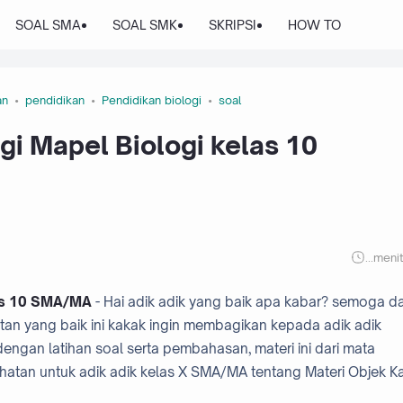
SOAL SMA
SOAL SMK
SKRIPSI
HOW TO
an
pendidikan
Pendidikan biologi
soal
gi Mapel Biologi kelas 10
...
meni
las 10 SMA/MA
- Hai adik adik yang baik apa kabar? semoga d
tan yang baik ini kakak ingin membagikan kepada adik adik
engan latihan soal serta pembahasan, materi ini dari mata
atan untuk adik adik kelas X SMA/MA tentang Materi Objek Ka