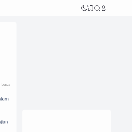
0
t baca
alam
jian