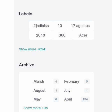
Labels
#jadibisa
10
17 agustus
2018
360
Acer
Show more +894
action kamera
adik
Administrasi
adsense
Archive
agustus
ahli
air
akal
akhir tahun
akuntansi
March
February
4
5
al-quran hadits
alami
alat
August
July
1
1
aljabar
Alkana
amalan
May
April
6
134
Show more +98
Anaerob
Anak
Android